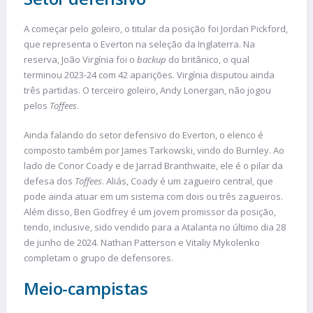
A começar pelo goleiro, o titular da posição foi Jordan Pickford,
que representa o Everton na seleção da Inglaterra. Na
reserva, João Virgínia foi o
backup
do britânico, o qual
terminou 2023-24 com 42 aparições. Virgínia disputou ainda
três partidas. O terceiro goleiro, Andy Lonergan, não jogou
pelos
Toffees
.
Ainda falando do setor defensivo do Everton, o elenco é
composto também por James Tarkowski, vindo do Burnley. Ao
lado de Conor Coady e de Jarrad Branthwaite, ele é o pilar da
defesa dos
Toffees
. Aliás, Coady é um zagueiro central, que
pode ainda atuar em um sistema com dois ou três zagueiros.
Além disso, Ben Godfrey é um jovem promissor da posição,
tendo, inclusive, sido vendido para a Atalanta no último dia 28
de junho de 2024. Nathan Patterson e Vitaliy Mykolenko
completam o grupo de defensores.
Meio-campistas