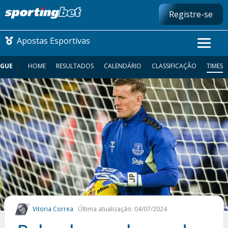
Registre-se
Apostas Esportivas
AGUE
HOME
RESULTADOS
CALENDÁRIO
CLASSIFICAÇÃO
TIMES
CONMEBOL LIBERTADORES
FUTEBOL NACIONAL
FUTEBOL INTERNACIONAL
COMO APOSTAR
MAIS ESPORTES
Vitoria Correa
Última atualização: 04/07/2024