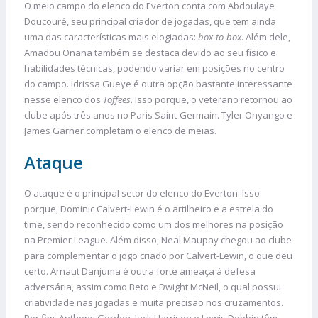
O meio campo do elenco do Everton conta com Abdoulaye
Doucouré, seu principal criador de jogadas, que tem ainda
uma das características mais elogiadas:
box-to-box
. Além dele,
Amadou Onana também se destaca devido ao seu físico e
habilidades técnicas, podendo variar em posições no centro
do campo. Idrissa Gueye é outra opção bastante interessante
nesse elenco dos
Toffees
. Isso porque, o veterano retornou ao
clube após três anos no Paris Saint-Germain. Tyler Onyango e
James Garner completam o elenco de meias.
Ataque
O ataque é o principal setor do elenco do Everton. Isso
porque, Dominic Calvert-Lewin é o artilheiro e a estrela do
time, sendo reconhecido como um dos melhores na posição
na Premier League. Além disso, Neal Maupay chegou ao clube
para complementar o jogo criado por Calvert-Lewin, o que deu
certo. Arnaut Danjuma é outra forte ameaça à defesa
adversária, assim como Beto e Dwight McNeil, o qual possui
criatividade nas jogadas e muita precisão nos cruzamentos.
Por fim, Anthony Gordon, Jack Harrison e Lewis Dobbin têm