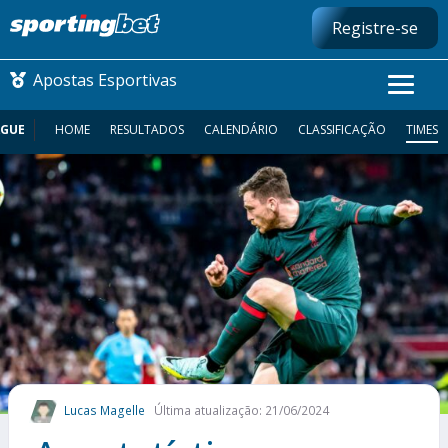
Registre-se
Apostas Esportivas
AGUE
HOME
RESULTADOS
CALENDÁRIO
CLASSIFICAÇÃO
TIMES
CONMEBOL LIBERTADORES
FUTEBOL NACIONAL
FUTEBOL INTERNACIONAL
COMO APOSTAR
MAIS ESPORTES
Lucas Magelle
Última atualização: 21/06/2024