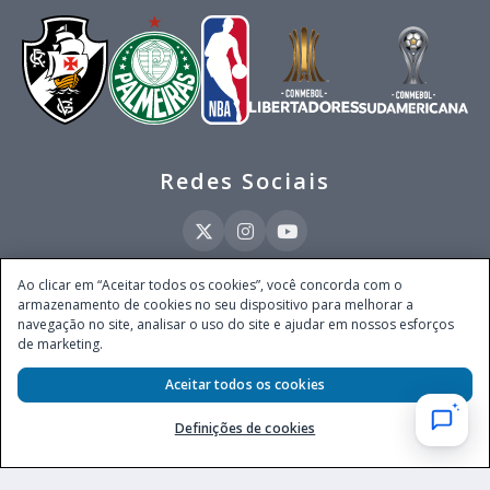
Redes Sociais
Ao clicar em “Aceitar todos os cookies”, você concorda com o
armazenamento de cookies no seu dispositivo para melhorar a
Este site é operado pela Ventmear Brasil LTDA (CNPJ 52.868.380/0001-84), com
navegação no site, analisar o uso do site e ajudar em nossos esforços
endereço na Avenida Brigadeiro Faria Lima, nº 4.055, 3º andar, Itaim Bibi, no
de marketing.
Município de São Paulo, Estado de São Paulo, CEP 04538-133, Brasil - empresa
autorizada a operar apostas de quota fixa em todo território nacional pela
Aceitar todos os cookies
Secretaria de Prêmios e Apostas do Ministério da Fazenda, conforme Portaria nº
247, de 07.02.2025, publicada no DOU em 11.2.2025.
Definições de cookies