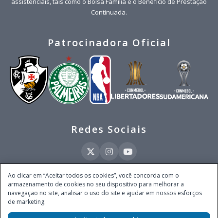
assistenciais, tais como o Bolsa Família e o Benefício de Prestação
Continuada.
Patrocinadora Oficial
Redes Sociais
Ao clicar em “Aceitar todos os cookies”, você concorda com o
armazenamento de cookies no seu dispositivo para melhorar a
Este site é operado pela Ventmear Brasil LTDA (CNPJ 52.868.380/0001-84), com
navegação no site, analisar o uso do site e ajudar em nossos esforços
endereço na Avenida Brigadeiro Faria Lima, nº 4.055, 3º andar, Itaim Bibi, no
de marketing.
Município de São Paulo, Estado de São Paulo, CEP 04538-133, Brasil - empresa
autorizada a operar apostas de quota fixa em todo território nacional pela