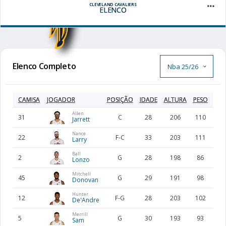
CLEVELAND CAVALIERS
ELENCO
Elenco Completo
CAMISA
JOGADOR
POSIÇÃO
IDADE
ALTURA
PESO
PAÍ
Allen
31
C
28
206
110
US
Jarrett
Nance
22
F-C
33
203
111
US
Larry
Ball
2
G
28
198
86
US
Lonzo
Mitchell
45
G
29
191
98
US
Donovan
Hunter
12
F-G
28
203
102
US
De'Andre
Merrill
5
G
30
193
93
US
Sam