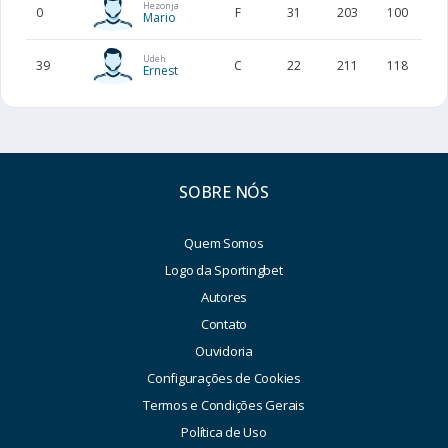
Hezonja
0
F
31
203
100
HR
Mario
Udeh
39
C
22
211
118
US
Ernest
SOBRE NÓS
Quem Somos
Logo da Sportingbet
Autores
Contato
Ouvidoria
Configurações de Cookies
Termos e Condições Gerais
Política de Uso