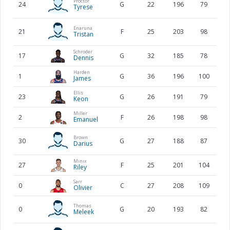
Proctor
24
G
22
196
79
AU
Tyrese
Enaruna
21
F
25
203
98
NL
Tristan
Schroder
17
G
32
185
78
DE
Dennis
Harden
1
G
36
196
100
US
James
Ellis
23
G
26
191
79
US
Keon
Miller
2
F
26
198
98
CA
Emanuel
Brown
30
G
27
188
87
US
Darius
Minix
27
F
25
201
104
US
Riley
Sarr
0
C
27
208
109
US
Olivier
Thomas
0
G
20
193
82
US
Meleek