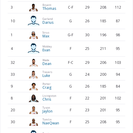
Bryant
3
C-F
29
208
112
US
Thomas
Garland
10
G
26
185
87
US
Darius
Strus
1
G-F
30
196
98
US
Max
Mobley
4
F
25
211
95
US
Evan
Wade
32
F-C
29
206
103
US
Dean
Travers
33
G
24
200
94
AU
Luke
Porter
9
G
26
185
84
US
Craig
Livingston
8
F
22
201
102
US
Chris
Tyson
20
F
23
201
95
US
Jaylon
Tomlin
30
F
25
208
95
US
NaeQwan