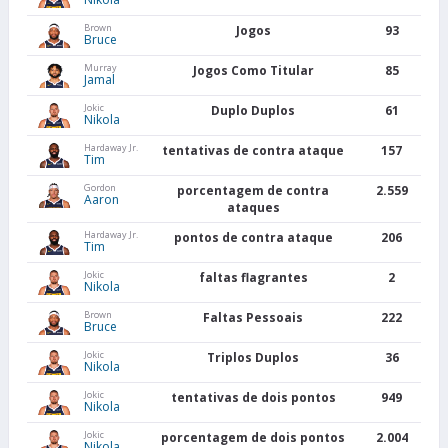
Brown
Jogos
93
Bruce
Murray
Jogos Como Titular
85
Jamal
Jokic
Duplo Duplos
61
Nikola
Hardaway Jr.
tentativas de contra ataque
157
Tim
Gordon
porcentagem de contra
2.559
Aaron
ataques
Hardaway Jr.
pontos de contra ataque
206
Tim
Jokic
faltas flagrantes
2
Nikola
Brown
Faltas Pessoais
222
Bruce
Jokic
Triplos Duplos
36
Nikola
Jokic
tentativas de dois pontos
949
Nikola
Jokic
porcentagem de dois pontos
2.004
Nikola