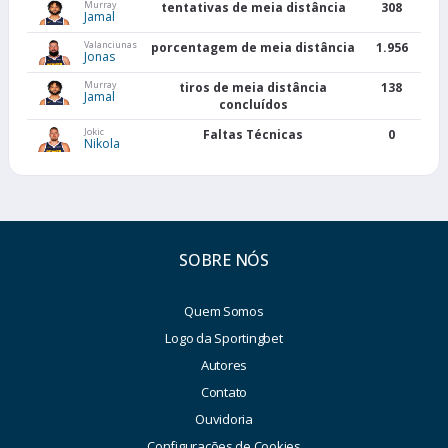
Murray
tentativas de meia distância
308
Jamal
Valanciunas
porcentagem de meia distância
1.956
Jonas
Murray
tiros de meia distância
138
Jamal
concluídos
Jokic
Faltas Técnicas
0
Nikola
SOBRE NÓS
Quem Somos
Logo da Sportingbet
Autores
Contato
Ouvidoria
Configurações de Cookies