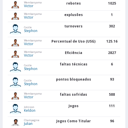
Wembanyama
rebotes
1025
Victor
Wembanyama
explusões
1
Victor
turnovers
302
Castle
Stephon
Wembanyama
Percentual de Uso (USG)
125.16
Victor
Wembanyama
Eficiência
2827
Victor
faltas técnicas
6
Castle
Stephon
pontos bloqueados
93
Castle
Stephon
Wembanyama
faltas sofridas
588
Victor
Jogos
111
Johnson
Keldon
Champagnie
Jogos Como Titular
96
Julian