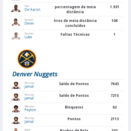
Fox
porcentagem de meia
1.931
De'Aaron
distância
Vassell
tiros de meia distância
108
Devin
concluídos
Kornet
Faltas Técnicas
1
Luke
Denver Nuggets
Murray
Saldo de Pontos
7643
Jamal
Murray
Saldo de Pontos
7215
Jamal
Watson
Bloqueios
62
Peyton
Murray
Pontos
2113
Jamal
Jokic
Roubos de Bola
102