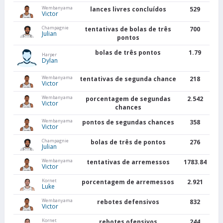
Wembanyama
lances livres concluídos
529
Victor
Champagnie
tentativas de bolas de três
700
Julian
pontos
bolas de três pontos
1.79
Harper
Dylan
Wembanyama
tentativas de segunda chance
218
Victor
Wembanyama
porcentagem de segundas
2.542
Victor
chances
Wembanyama
pontos de segundas chances
358
Victor
Champagnie
bolas de três de pontos
276
Julian
Wembanyama
tentativas de arremessos
1783.84
Victor
Kornet
porcentagem de arremessos
2.921
Luke
Wembanyama
rebotes defensivos
832
Victor
Kornet
rebotes ofensivos
244