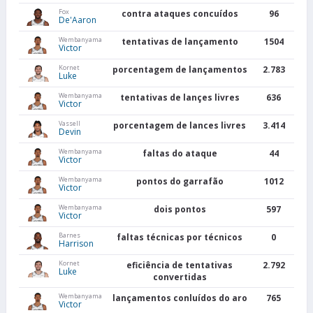
Fox
contra ataques concuídos
96
De'Aaron
Wembanyama
tentativas de lançamento
1504
Victor
Kornet
porcentagem de lançamentos
2.783
Luke
Wembanyama
tentativas de lançes livres
636
Victor
Vassell
porcentagem de lances livres
3.414
Devin
Wembanyama
faltas do ataque
44
Victor
Wembanyama
pontos do garrafão
1012
Victor
Wembanyama
dois pontos
597
Victor
Barnes
faltas técnicas por técnicos
0
Harrison
Kornet
eficiência de tentativas
2.792
Luke
convertidas
Wembanyama
lançamentos conluídos do aro
765
Victor