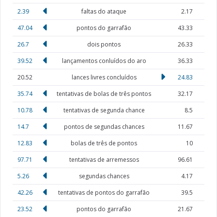
2.39
faltas do ataque
2.17
47.04
pontos do garrafão
43.33
26.7
dois pontos
26.33
39.52
lançamentos conluídos do aro
36.33
20.52
lances livres concluídos
24.83
35.74
tentativas de bolas de três pontos
32.17
10.78
tentativas de segunda chance
8.5
14.7
pontos de segundas chances
11.67
12.83
bolas de três de pontos
10
97.71
tentativas de arremessos
96.61
5.26
segundas chances
4.17
42.26
tentativas de pontos do garrafão
39.5
23.52
pontos do garrafão
21.67