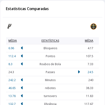
Estatísticas Comparadas
MÉDIA
ESTATÍSTICAS
MÉDIA
6.96
Bloqueios
4.17
112.4
Pontos
107.5
8.3
Roubos de Bola
7.33
24.3
Passes
24.5
242.2
Minutos
240
46.65
rebotes
38.33
13.78
turnovers
11.83
132.7
Eficiência
117.67