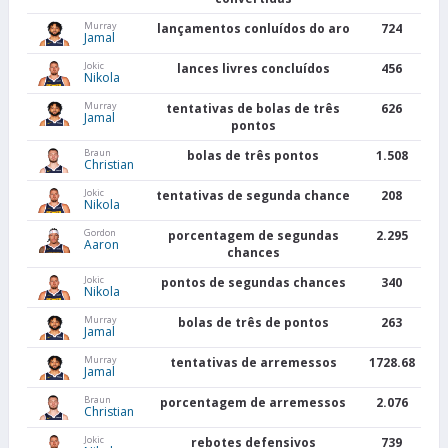
Murray
lançamentos conluídos do aro
724
Jamal
Jokic
lances livres concluídos
456
Nikola
Murray
tentativas de bolas de três
626
Jamal
pontos
Braun
bolas de três pontos
1.508
Christian
Jokic
tentativas de segunda chance
208
Nikola
Gordon
porcentagem de segundas
2.295
Aaron
chances
Jokic
pontos de segundas chances
340
Nikola
Murray
bolas de três de pontos
263
Jamal
Murray
tentativas de arremessos
1728.68
Jamal
Braun
porcentagem de arremessos
2.076
Christian
Jokic
rebotes defensivos
739