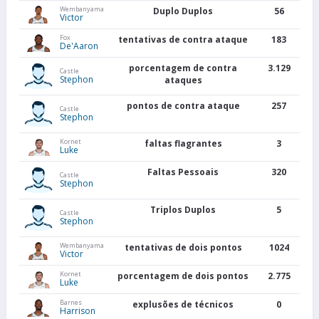
Wembanyama
Duplo Duplos
56
Victor
Fox
tentativas de contra ataque
183
De'Aaron
porcentagem de contra
3.129
Castle
Stephon
ataques
pontos de contra ataque
257
Castle
Stephon
Kornet
faltas flagrantes
3
Luke
Faltas Pessoais
320
Castle
Stephon
Triplos Duplos
5
Castle
Stephon
Wembanyama
tentativas de dois pontos
1024
Victor
Kornet
porcentagem de dois pontos
2.775
Luke
Barnes
explusões de técnicos
0
Harrison