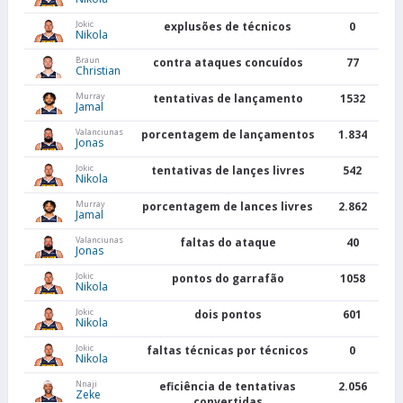
Jokic
explusões de técnicos
0
Nikola
Braun
contra ataques concuídos
77
Christian
Murray
tentativas de lançamento
1532
Jamal
Valanciunas
porcentagem de lançamentos
1.834
Jonas
Jokic
tentativas de lançes livres
542
Nikola
Murray
porcentagem de lances livres
2.862
Jamal
Valanciunas
faltas do ataque
40
Jonas
Jokic
pontos do garrafão
1058
Nikola
Jokic
dois pontos
601
Nikola
Jokic
faltas técnicas por técnicos
0
Nikola
Nnaji
eficiência de tentativas
2.056
Zeke
convertidas