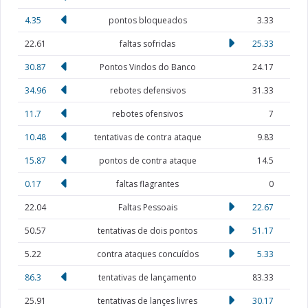
4.35
pontos bloqueados
3.33
22.61
faltas sofridas
25.33
30.87
Pontos Vindos do Banco
24.17
34.96
rebotes defensivos
31.33
11.7
rebotes ofensivos
7
10.48
tentativas de contra ataque
9.83
15.87
pontos de contra ataque
14.5
0.17
faltas flagrantes
0
22.04
Faltas Pessoais
22.67
50.57
tentativas de dois pontos
51.17
5.22
contra ataques concuídos
5.33
86.3
tentativas de lançamento
83.33
25.91
tentativas de lançes livres
30.17