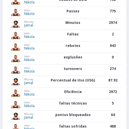
Nikola
Jokic
Passes
775
Nikola
Murray
Minutos
2974
Jamal
Jokic
Faltas
2
Nikola
Jokic
rebotes
943
Nikola
Jokic
explusões
0
Nikola
Jokic
turnovers
274
Nikola
Murray
Percentual de Uso (USG)
87.92
Jamal
Jokic
Eficiência
2972
Nikola
Jokic
faltas técnicas
5
Nikola
Murray
pontos bloqueados
64
Jamal
Jokic
faltas sofridas
488
Nikola