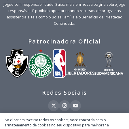
Jogue com responsabilidade. Saiba mais em nossa página sobre
jogo
responsável
. É proibido apostar usando recursos de programas
assistenciais, tais como o Bolsa Família e o Benefício de Prestação
Continuada.
Patrocinadora Oficial
Redes Sociais
Ao clicar em “Aceitar todos os cookies”, você concorda com o
armazenamento de cookies no seu dispositivo para melhorar a
Este site é operado pela Ventmear Brasil LTDA (CNPJ 52.868.380/0001-84), com