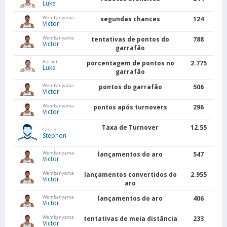
Luke
Wembanyama
segundas chances
124
Victor
Wembanyama
tentativas de pontos do
788
Victor
garrafão
Kornet
porcentagem de pontos no
2.775
Luke
garrafão
Wembanyama
pontos do garrafão
506
Victor
Wembanyama
pontos após turnovers
296
Victor
Taxa de Turnover
12.55
Castle
Stephon
Wembanyama
lançamentos do aro
547
Victor
Wembanyama
lançamentos convertidos do
2.955
Victor
aro
Wembanyama
lançamentos do aro
406
Victor
Wembanyama
tentativas de meia distância
233
Victor