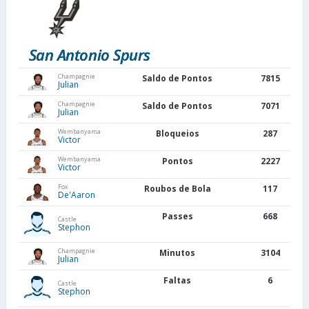
San Antonio Spurs
Champagnie
Saldo de Pontos
7815
Julian
Champagnie
Saldo de Pontos
7071
Julian
Wembanyama
Bloqueios
287
Victor
Wembanyama
Pontos
2227
Victor
Fox
Roubos de Bola
117
De'Aaron
Passes
668
Castle
Stephon
Champagnie
Minutos
3104
Julian
Faltas
6
Castle
Stephon