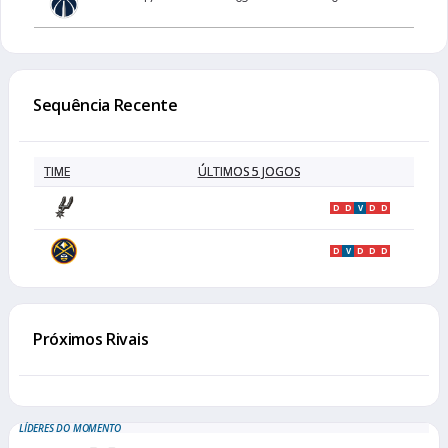
Sequência Recente
TIME
ÚLTIMOS 5 JOGOS
D
D
V
D
D
D
V
D
D
D
Próximos Rivais
LÍDERES DO MOMENTO