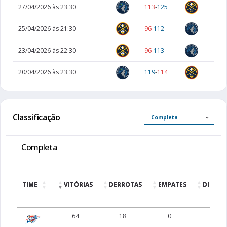
27/04/2026 às 23:30
113
-
125
25/04/2026 às 21:30
96
-
112
23/04/2026 às 22:30
96
-
113
20/04/2026 às 23:30
119
-
114
Classificação
Completa
TIME
VITÓRIAS
DERROTAS
EMPATES
DIFERE
64
18
0
0