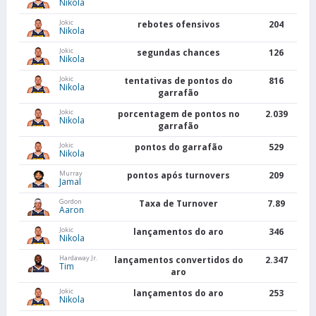
Nikola
Jokic
rebotes ofensivos
204
Nikola
Jokic
segundas chances
126
Nikola
Jokic
tentativas de pontos do
816
Nikola
garrafão
Jokic
porcentagem de pontos no
2.039
Nikola
garrafão
Jokic
pontos do garrafão
529
Nikola
Murray
pontos após turnovers
209
Jamal
Gordon
Taxa de Turnover
7.89
Aaron
Jokic
lançamentos do aro
346
Nikola
Hardaway Jr.
lançamentos convertidos do
2.347
Tim
aro
Jokic
lançamentos do aro
253
Nikola