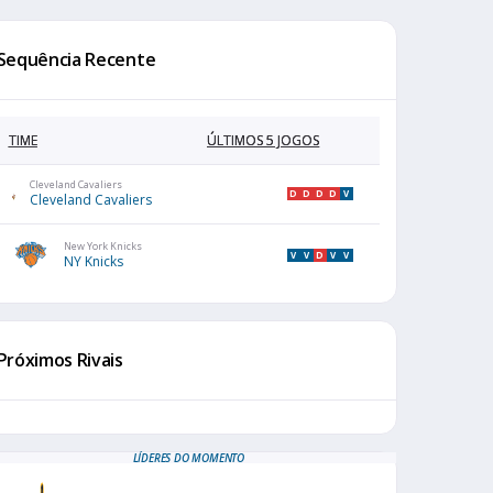
Sequência Recente
TIME
ÚLTIMOS 5 JOGOS
Cleveland Cavaliers
D
D
D
D
V
Cleveland Cavaliers
New York Knicks
V
V
D
V
V
NY Knicks
Próximos Rivais
LÍDERES DO MOMENTO