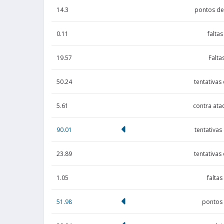
14.3
pontos de
0.11
faltas
19.57
Falta
50.24
tentativas
5.61
contra ata
90.01
tentativa
23.89
tentativas 
1.05
falta
51.98
pontos 