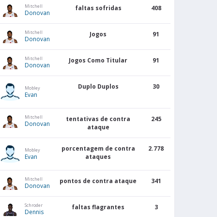
Mitchell
faltas sofridas
408
Donovan
Mitchell
Jogos
91
Donovan
Mitchell
Jogos Como Titular
91
Donovan
Duplo Duplos
30
Mobley
Evan
Mitchell
tentativas de contra
245
Donovan
ataque
porcentagem de contra
2.778
Mobley
Evan
ataques
Mitchell
pontos de contra ataque
341
Donovan
Schroder
faltas flagrantes
3
Dennis