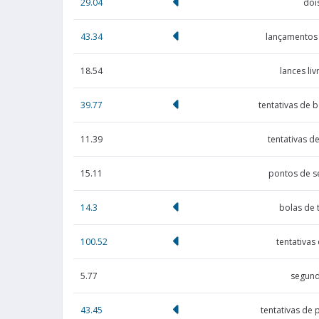
29.04
doi
43.34
lançamentos 
18.54
lances li
39.77
tentativas de 
11.39
tentativas d
15.11
pontos de s
14.3
bolas de 
100.52
tentativas
5.77
segund
43.45
tentativas de