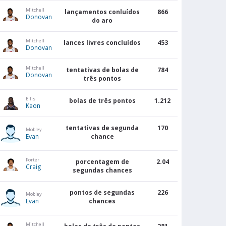
Mitchell
lançamentos conluídos
866
Donovan
do aro
Mitchell
lances livres concluídos
453
Donovan
Mitchell
tentativas de bolas de
784
VITÓRIAS
DERRO
Donovan
SÉRIE
três pontos
PONTOS
PONTOS
JOGOS
NOS
NO
DE
A FAVOR
CONTRA
ATRÁS
ÚLTIMOS
ÚLTI
JOGOS
10 JOGOS
10 JO
Ellis
bolas de três pontos
1.212
Keon
9760
8846
0
L2
7
3
tentativas de segunda
170
Mobley
Evan
chance
9826
9145
2
L1
8
2
Porter
porcentagem de
2.04
9657
8988
0
W3
8
2
Craig
segundas chances
9418
8787
4
W2
8
2
pontos de segundas
226
Mobley
Evan
chances
10010
9588
10
W12
10
0
Mitchell