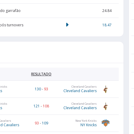
do garrafão
24.84
pós turnovers
18.47
RESULTADO
Knicks
Cleveland Cavaliers
130
-
93
ks
Cleveland Cavaliers
Knicks
Cleveland Cavaliers
121
-
108
ks
Cleveland Cavaliers
Cavaliers
New York Knicks
93
-
109
d Cavaliers
NY Knicks