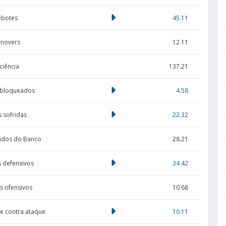
ebotes
45.11
rnovers
12.11
iciência
137.21
 bloqueados
4.58
s sofridas
22.32
ndos do Banco
28.21
 defensivos
34.42
s ofensivos
10.68
de contra ataque
10.11