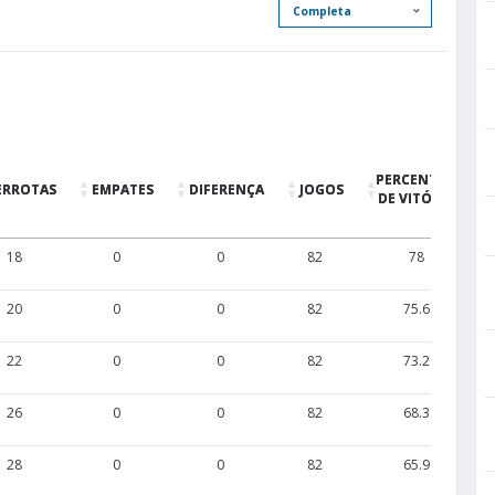
PERCENTUAL
ERROTAS
EMPATES
DIFERENÇA
JOGOS
DE VITÓRIAS
18
0
0
82
78
20
0
0
82
75.6
22
0
0
82
73.2
26
0
0
82
68.3
28
0
0
82
65.9