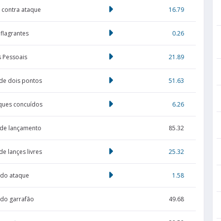
 contra ataque
16.79
 flagrantes
0.26
s Pessoais
21.89
 de dois pontos
51.63
ques concuídos
6.26
s de lançamento
85.32
de lançes livres
25.32
s do ataque
1.58
do garrafão
49.68