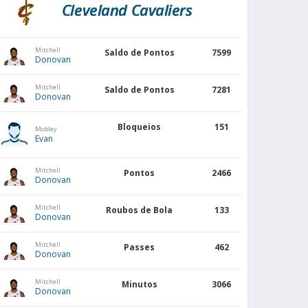
Cleveland Cavaliers
Mitchell
Saldo de Pontos
7599
Donovan
Mitchell
Saldo de Pontos
7281
Donovan
Bloqueios
151
Mobley
Evan
Mitchell
Pontos
2466
Donovan
Mitchell
Roubos de Bola
133
Donovan
Mitchell
Passes
462
Donovan
Mitchell
Minutos
3066
Donovan