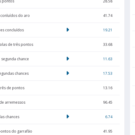
s pontos
28.58
conluídos do aro
41.74
vres concluídos
19.21
bolas de três pontos
33.68
e segunda chance
11.63
egundas chances
17.53
três de pontos
13.16
 de arremessos
96.45
as chances
6.74
 pontos do garrafão
41.95