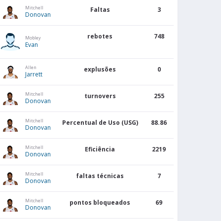
Mitchell
Faltas
3
Donovan
rebotes
748
Mobley
Evan
Allen
explusões
0
Jarrett
Mitchell
turnovers
255
Donovan
Mitchell
Percentual de Uso (USG)
88.86
Donovan
Mitchell
Eficiência
2219
Donovan
Mitchell
faltas técnicas
7
Donovan
Mitchell
pontos bloqueados
69
Donovan