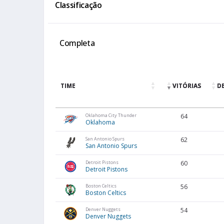
Classificação
Completa
TIME
VITÓRIAS
D
Oklahoma City Thunder
64
Oklahoma
San Antonio Spurs
62
San Antonio Spurs
Detroit Pistons
60
Detroit Pistons
Boston Celtics
56
Boston Celtics
Denver Nuggets
54
Denver Nuggets