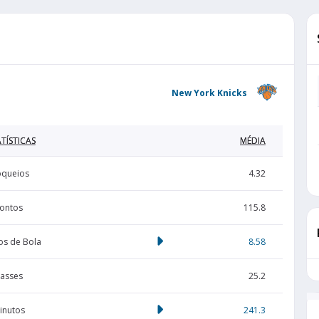
New York Knicks
TÍSTICAS
MÉDIA
oqueios
4.32
ontos
115.8
s de Bola
8.58
asses
25.2
inutos
241.3