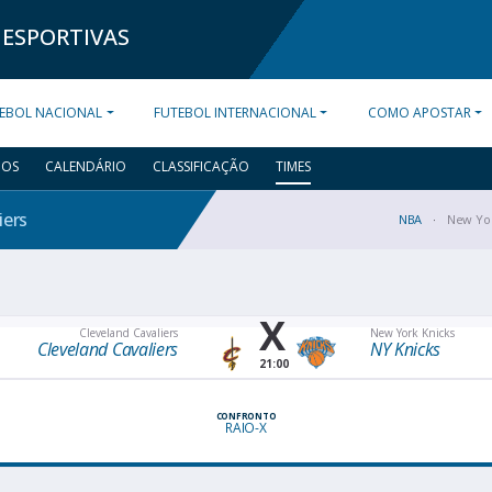
 ESPORTIVAS
EBOL NACIONAL
FUTEBOL INTERNACIONAL
COMO APOSTAR
DOS
CALENDÁRIO
CLASSIFICAÇÃO
TIMES
iers
NBA
New Yor
X
Cleveland Cavaliers
New York Knicks
Cleveland Cavaliers
NY Knicks
21:00
CONFRONTO
RAIO-X