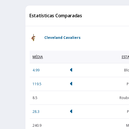
Estatísticas Comparadas
Cleveland Cavaliers
MÉDIA
ESTA
4.99
Bl
119.5
P
8.5
Roubo
28.3
P
240.9
M