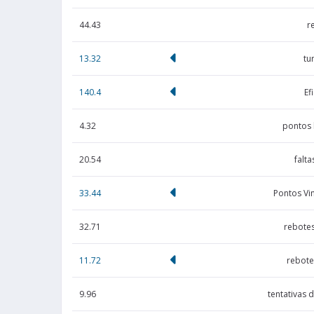
44.43
r
13.32
tu
140.4
Ef
4.32
pontos
20.54
falta
33.44
Pontos Vi
32.71
rebotes
11.72
rebote
9.96
tentativas 