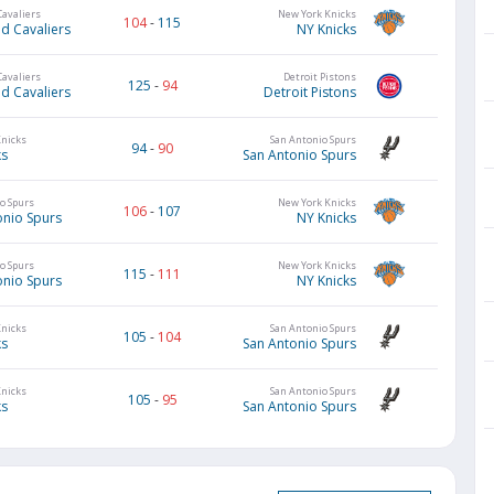
Cavaliers
New York Knicks
104
-
115
d Cavaliers
NY Knicks
Cavaliers
Detroit Pistons
125
-
94
d Cavaliers
Detroit Pistons
Knicks
San Antonio Spurs
94
-
90
ks
San Antonio Spurs
o Spurs
New York Knicks
106
-
107
onio Spurs
NY Knicks
o Spurs
New York Knicks
115
-
111
onio Spurs
NY Knicks
Knicks
San Antonio Spurs
105
-
104
ks
San Antonio Spurs
Knicks
San Antonio Spurs
105
-
95
ks
San Antonio Spurs