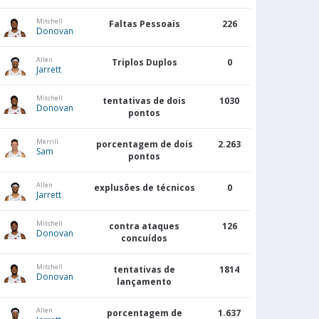
Mitchell
Faltas Pessoais
226
Donovan
Allen
Triplos Duplos
0
Jarrett
Mitchell
tentativas de dois
1030
Donovan
pontos
Merrill
porcentagem de dois
2.263
Sam
pontos
Allen
explusões de técnicos
0
Jarrett
Mitchell
contra ataques
126
Donovan
concuídos
Mitchell
tentativas de
1814
Donovan
lançamento
Allen
porcentagem de
1.637