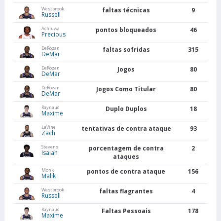
Westbrook
faltas técnicas
9
Russell
Achiuwa
pontos bloqueados
46
Precious
DeRozan
faltas sofridas
315
DeMar
DeRozan
Jogos
80
DeMar
DeRozan
Jogos Como Titular
80
DeMar
Raynaud
Duplo Duplos
18
Maxime
LaVine
tentativas de contra ataque
93
Zach
Stevens
porcentagem de contra
2
Isaiah
ataques
Monk
pontos de contra ataque
156
Malik
Westbrook
faltas flagrantes
4
Russell
Raynaud
Faltas Pessoais
178
Maxime