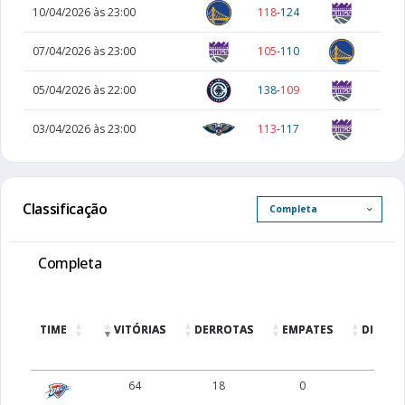
10/04/2026 às 23:00
118
-
124
07/04/2026 às 23:00
105
-
110
05/04/2026 às 22:00
138
-
109
03/04/2026 às 23:00
113
-
117
Classificação
Completa
TIME
VITÓRIAS
DERROTAS
EMPATES
DIFERE
64
18
0
0