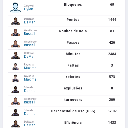
Bloqueios
69
Cardwell
Dylan
DeRozan
Pontos
1444
DeMar
Westbrook
Roubos de Bola
83
Russell
Westbrook
Passes
426
Russell
DeRozan
Minutos
2484
DeMar
Raynaud
Faltas
3
Maxime
Raynaud
rebotes
573
Maxime
Schroder
explusões
0
Dennis
Westbrook
turnovers
209
Russell
Schroder
Percentual de Uso (USG)
57.07
Dennis
DeRozan
Eficiência
1433
DeMar