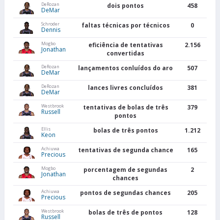
DeRozan
dois pontos
458
DeMar
Schroder
faltas técnicas por técnicos
0
Dennis
Mogbo
eficiência de tentativas
2.156
Jonathan
convertidas
DeRozan
lançamentos conluídos do aro
507
DeMar
DeRozan
lances livres concluídos
381
DeMar
Westbrook
tentativas de bolas de três
379
Russell
pontos
Ellis
bolas de três pontos
1.212
Keon
Achiuwa
tentativas de segunda chance
165
Precious
Mogbo
porcentagem de segundas
2
Jonathan
chances
Achiuwa
pontos de segundas chances
205
Precious
Westbrook
bolas de três de pontos
128
Russell