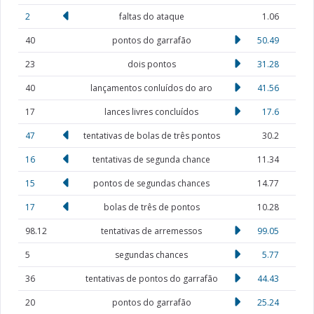
2
faltas do ataque
1.06
40
pontos do garrafão
50.49
23
dois pontos
31.28
40
lançamentos conluídos do aro
41.56
17
lances livres concluídos
17.6
47
tentativas de bolas de três pontos
30.2
16
tentativas de segunda chance
11.34
15
pontos de segundas chances
14.77
17
bolas de três de pontos
10.28
98.12
tentativas de arremessos
99.05
5
segundas chances
5.77
36
tentativas de pontos do garrafão
44.43
20
pontos do garrafão
25.24