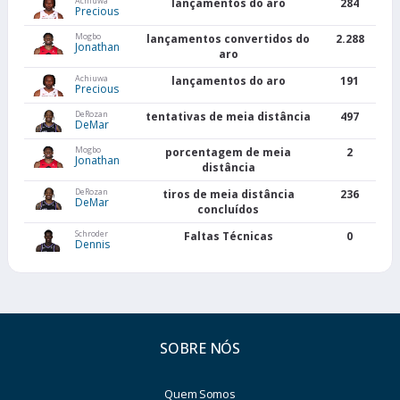
Achiuwa
lançamentos do aro
284
Precious
Mogbo
lançamentos convertidos do
2.288
Jonathan
aro
Achiuwa
lançamentos do aro
191
Precious
DeRozan
tentativas de meia distância
497
DeMar
Mogbo
porcentagem de meia
2
Jonathan
distância
DeRozan
tiros de meia distância
236
DeMar
concluídos
Schroder
Faltas Técnicas
0
Dennis
SOBRE NÓS
Quem Somos