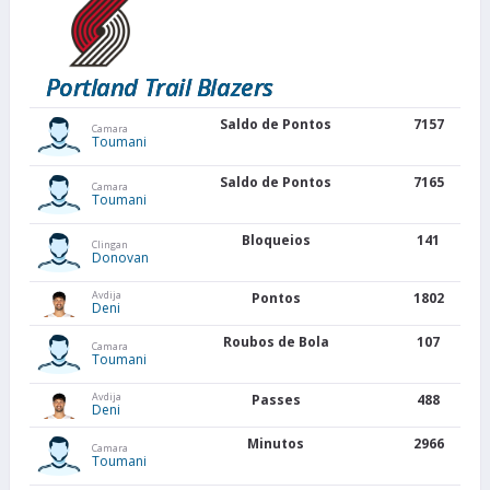
Portland Trail Blazers
Saldo de Pontos
7157
Camara
Toumani
Saldo de Pontos
7165
Camara
Toumani
Bloqueios
141
Clingan
Donovan
Avdija
Pontos
1802
Deni
Roubos de Bola
107
Camara
Toumani
Avdija
Passes
488
Deni
Minutos
2966
Camara
Toumani