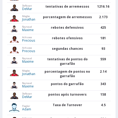
DeRozan
tentativas de arremessos
1216.16
DeMar
Mogbo
porcentagem de arremessos
2.173
Jonathan
Raynaud
rebotes defensivos
425
Maxime
Achiuwa
rebotes ofensivos
181
Precious
Achiuwa
segundas chances
93
Precious
Raynaud
tentativas de pontos do
559
Maxime
garrafão
Mogbo
porcentagem de pontos no
2.14
Jonathan
garrafão
Raynaud
pontos do garrafão
343
Maxime
DeRozan
pontos após turnovers
158
DeMar
Taxa de Turnover
4.5
Flagler
Adam