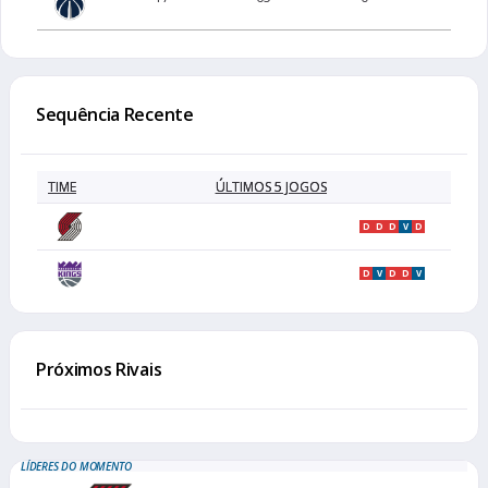
Sequência Recente
TIME
ÚLTIMOS 5 JOGOS
D
D
D
V
D
D
V
D
D
V
Próximos Rivais
LÍDERES DO MOMENTO