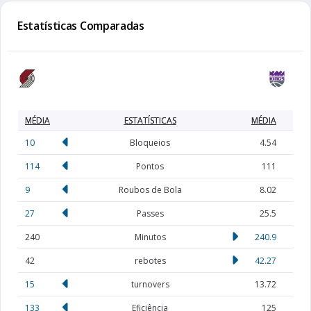
Estatísticas Comparadas
MÉDIA
ESTATÍSTICAS
MÉDIA
10
Bloqueios
4.54
114
Pontos
111
9
Roubos de Bola
8.02
27
Passes
25.5
240
Minutos
240.9
42
rebotes
42.27
15
turnovers
13.72
133
Eficiência
125