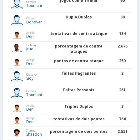
Jogos Como Titular
90
Camara
Toumani
Duplo Duplos
38
Clingan
Donovan
Avdija
tentativas de contra ataque
134
Deni
Holiday
porcentagem de contra
2.676
Jrue
ataques
Avdija
pontos de contra ataque
250
Deni
faltas flagrantes
2
Cissoko
Sidy
Faltas Pessoais
261
Camara
Toumani
Avdija
Triplos Duplos
3
Deni
Avdija
tentativas de dois pontos
764
Deni
Sharpe
porcentagem de dois pontos
2.551
Shaedon