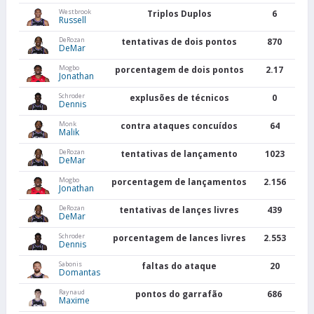
Westbrook
Triplos Duplos
6
Russell
DeRozan
tentativas de dois pontos
870
DeMar
Mogbo
porcentagem de dois pontos
2.17
Jonathan
Schroder
explusões de técnicos
0
Dennis
Monk
contra ataques concuídos
64
Malik
DeRozan
tentativas de lançamento
1023
DeMar
Mogbo
porcentagem de lançamentos
2.156
Jonathan
DeRozan
tentativas de lançes livres
439
DeMar
Schroder
porcentagem de lances livres
2.553
Dennis
Sabonis
faltas do ataque
20
Domantas
Raynaud
pontos do garrafão
686
Maxime