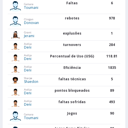
Faltas
6
Camara
Toumani
rebotes
978
Clingan
Donovan
Grant
explusões
1
Jerami
Avdija
turnovers
284
Deni
Avdija
Percentual de Uso (USG)
118.81
Deni
Avdija
Eficiência
1835
Deni
Sharpe
faltas técnicas
5
Shaedon
Avdija
pontos bloqueados
89
Deni
Avdija
faltas sofridas
493
Deni
Jogos
90
Camara
Toumani