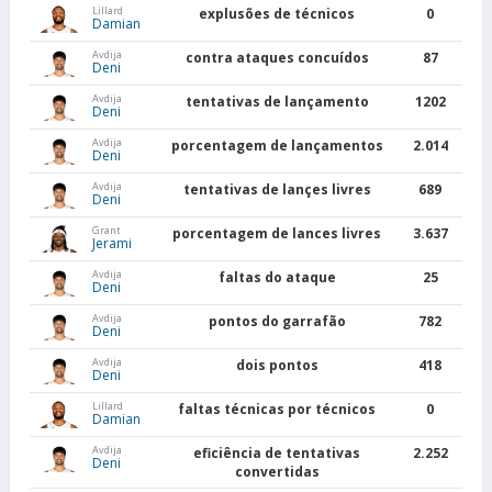
Lillard
explusões de técnicos
0
Damian
Avdija
contra ataques concuídos
87
Deni
Avdija
tentativas de lançamento
1202
Deni
Avdija
porcentagem de lançamentos
2.014
Deni
Avdija
tentativas de lançes livres
689
Deni
Grant
porcentagem de lances livres
3.637
Jerami
Avdija
faltas do ataque
25
Deni
Avdija
pontos do garrafão
782
Deni
Avdija
dois pontos
418
Deni
Lillard
faltas técnicas por técnicos
0
Damian
Avdija
eficiência de tentativas
2.252
Deni
convertidas