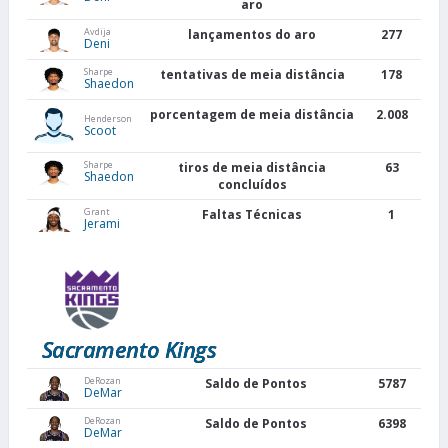
aro
Avdija
lançamentos do aro
277
Deni
Sharpe
tentativas de meia distância
178
Shaedon
porcentagem de meia distância
2.008
Henderson
Scoot
Sharpe
tiros de meia distância
63
Shaedon
concluídos
Grant
Faltas Técnicas
1
Jerami
Sacramento Kings
DeRozan
Saldo de Pontos
5787
DeMar
DeRozan
Saldo de Pontos
6398
DeMar