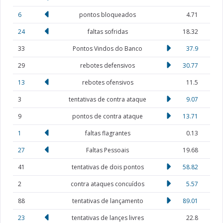
6
pontos bloqueados
4.71
24
faltas sofridas
18.32
33
Pontos Vindos do Banco
37.9
29
rebotes defensivos
30.77
13
rebotes ofensivos
11.5
3
tentativas de contra ataque
9.07
9
pontos de contra ataque
13.71
1
faltas flagrantes
0.13
27
Faltas Pessoais
19.68
41
tentativas de dois pontos
58.82
2
contra ataques concuídos
5.57
88
tentativas de lançamento
89.01
23
tentativas de lançes livres
22.8