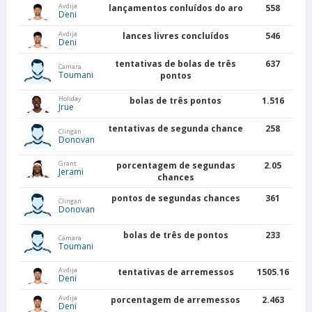
Avdija
lançamentos conluídos do aro
558
Deni
Avdija
lances livres concluídos
546
Deni
tentativas de bolas de três
637
Camara
Toumani
pontos
Holiday
bolas de três pontos
1.516
Jrue
tentativas de segunda chance
258
Clingan
Donovan
Grant
porcentagem de segundas
2.05
Jerami
chances
pontos de segundas chances
361
Clingan
Donovan
bolas de três de pontos
233
Camara
Toumani
Avdija
tentativas de arremessos
1505.16
Deni
Avdija
porcentagem de arremessos
2.463
Deni