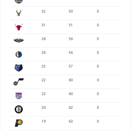
32
50
0
0
31
51
0
0
26
56
0
0
26
56
0
0
25
57
0
0
22
60
0
0
22
60
0
0
20
62
0
0
19
63
0
0