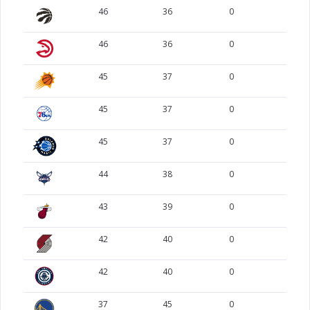
46
36
0
0
46
36
0
0
45
37
0
0
45
37
0
0
45
37
0
0
44
38
0
0
43
39
0
0
42
40
0
0
42
40
0
0
37
45
0
0