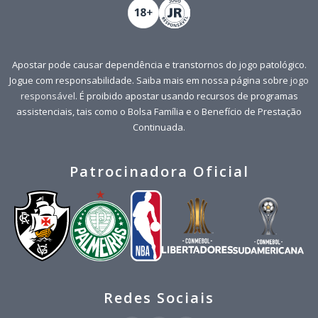
Apostar pode causar dependência e transtornos do jogo patológico.
Jogue com responsabilidade. Saiba mais em nossa página sobre
jogo
responsável
. É proibido apostar usando recursos de programas
assistenciais, tais como o Bolsa Família e o Benefício de Prestação
Continuada.
Patrocinadora Oficial
Redes Sociais