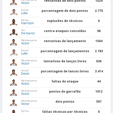
tentativas de dois pontos
1024
Victor
Kornet
porcentagem de dois pontos
2.775
Luke
Barnes
explusões de técnicos
0
Harrison
Fox
contra ataques concuídos
96
De'Aaron
Wembanyama
tentativas de lançamento
1504
Victor
Kornet
porcentagem de lançamentos
2.783
Luke
Wembanyama
tentativas de lançes livres
636
Victor
Vassell
porcentagem de lances livres
3.414
Devin
Wembanyama
faltas do ataque
44
Victor
Wembanyama
pontos do garrafão
1012
Victor
Wembanyama
dois pontos
597
Victor
Barnes
faltas técnicas por técnicos
0