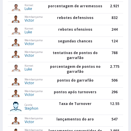
Kornet
porcentagem de arremessos
2.921
Luke
Wembanyama
rebotes defensivos
832
Victor
Kornet
rebotes ofensivos
244
Luke
Wembanyama
segundas chances
124
Victor
Wembanyama
tentativas de pontos do
788
Victor
garrafão
Kornet
porcentagem de pontos no
2.775
Luke
garrafão
Wembanyama
pontos do garrafão
506
Victor
Wembanyama
pontos após turnovers
296
Victor
Taxa de Turnover
12.55
Castle
Stephon
Wembanyama
lançamentos do aro
547
Victor
Wembanyama
lançamentos convertidos do
2.955