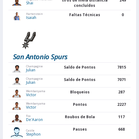
tiros de meia distância
249
Shai
concluídos
Hartenstein
Faltas Técnicas
0
Isaiah
San Antonio Spurs
Champagnie
Saldo de Pontos
7815
Julian
Champagnie
Saldo de Pontos
7071
Julian
Wembanyama
Bloqueios
287
Victor
Wembanyama
Pontos
2227
Victor
Fox
Roubos de Bola
117
De'Aaron
Passes
668
Castle
Stephon