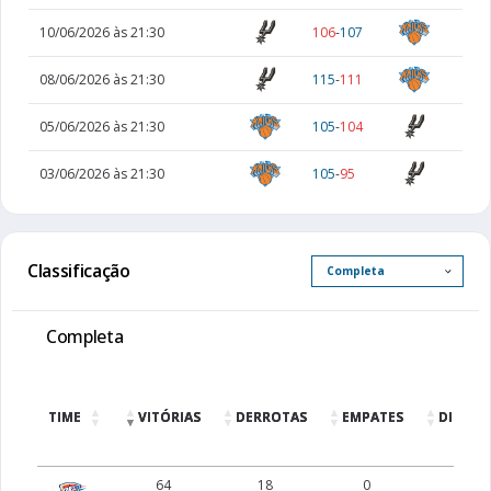
10/06/2026 às 21:30
106
-
107
08/06/2026 às 21:30
115
-
111
05/06/2026 às 21:30
105
-
104
03/06/2026 às 21:30
105
-
95
Classificação
Completa
TIME
VITÓRIAS
DERROTAS
EMPATES
DIFERE
64
18
0
0