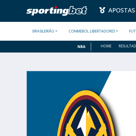
APOSTAS
BRASILEIRÃO
CONMEBOL LIBERTADORES
FUT
HOME
RESULTA
NBA