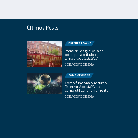
Últimos Posts
PREMIER LEAGUE
Premier League: veja as
odds para o título da
temporada 2026/27
6 DE AGOSTO DE 2026
COMO APOSTAR
Como funciona o recurso
Encerrar Aposta? Veja
como utilizar a ferramenta
5 DE AGOSTO DE 2026