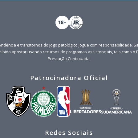
ndência e transtornos do jogo patológico.Jogue com responsabilidade. S
roibido apostar usando recursos de programas assistenciais, tais como o B
Prestação Continuada.
Patrocinadora Oficial
Redes Sociais