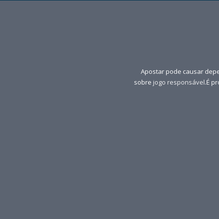
Apostar pode causar depe
sobre
jogo responsável
.É p