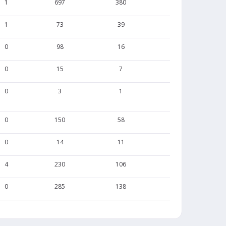
1
697
380
313
1
73
39
105
0
98
16
96
0
15
7
12
0
3
1
4
0
150
58
104
0
14
11
32
4
230
106
227
0
285
138
215