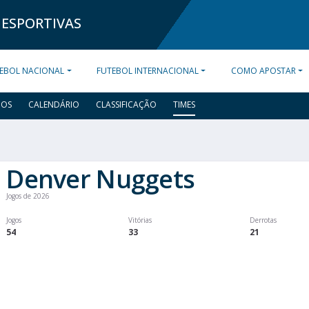
 ESPORTIVAS
EBOL NACIONAL
FUTEBOL INTERNACIONAL
COMO APOSTAR
DOS
CALENDÁRIO
CLASSIFICAÇÃO
TIMES
Denver Nuggets
Jogos de 2026
Jogos
Vitórias
Derrotas
54
33
21