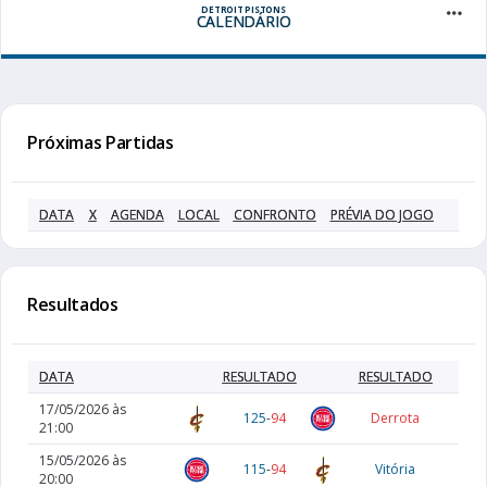
DETROIT PISTONS
CALENDÁRIO
Próximas Partidas
DATA
X
AGENDA
LOCAL
CONFRONTO
PRÉVIA DO JOGO
Resultados
DATA
RESULTADO
RESULTADO
17/05/2026 às
125
-
94
Derrota
21:00
15/05/2026 às
115
-
94
Vitória
20:00