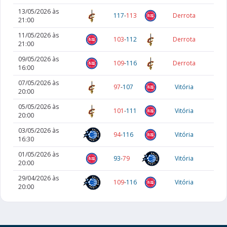
13/05/2026 às
117
-
113
Derrota
21:00
11/05/2026 às
103
-
112
Derrota
21:00
09/05/2026 às
109
-
116
Derrota
16:00
07/05/2026 às
97
-
107
Vitória
20:00
05/05/2026 às
101
-
111
Vitória
20:00
03/05/2026 às
94
-
116
Vitória
16:30
01/05/2026 às
93
-
79
Vitória
20:00
29/04/2026 às
109
-
116
Vitória
20:00