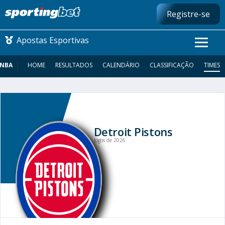
Registre-se
Apostas Esportivas
NBA
HOME
RESULTADOS
CALENDÁRIO
CLASSIFICAÇÃO
TIMES
CONMEBOL LIBERTADORES
FUTEBOL NACIONAL
Detroit Pistons
FUTEBOL INTERNACIONAL
Jogos de 2026
COMO APOSTAR
MAIS ESPORTES