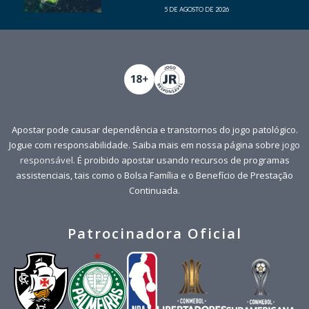
5 DE AGOSTO DE 2026
Apostar pode causar dependência e transtornos do jogo patológico.
Jogue com responsabilidade. Saiba mais em nossa página sobre
jogo
responsável
. É proibido apostar usando recursos de programas
assistenciais, tais como o Bolsa Família e o Benefício de Prestação
Continuada.
Patrocinadora Oficial