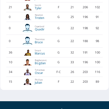
Smith
21
F
21
206
102
US
Tyler
Newton
0
G
25
196
91
US
Tristen
Copeland
0
G
22
198
92
US
Quadir
Thornton
0
G
22
188
98
US
Bruce
Smart
36
G
32
191
100
US
Marcus
Bogdanovic
10
G
33
196
100
SR
Bogdan
Tshiebwe
34
F-C
26
203
116
CO
Oscar
Phillips
15
F
22
203
89
US
Julian