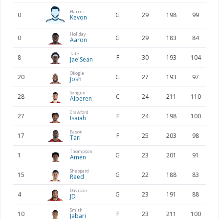
Harris
0
G
29
198
99
US
Kevon
Holiday
0
G
29
183
84
US
Aaron
Tate
8
F
30
193
104
US
Jae'Sean
Okogie
20
G
27
193
97
NG
Josh
Sengun
28
C
24
211
110
TU
Alperen
Crawford
27
F
24
198
100
US
Isaiah
Eason
17
F
25
203
98
US
Tari
Thompson
1
G
23
201
91
US
Amen
Sheppard
15
G
22
188
83
US
Reed
Davison
4
G
23
191
88
US
JD
Smith
10
F
23
211
100
US
Jabari