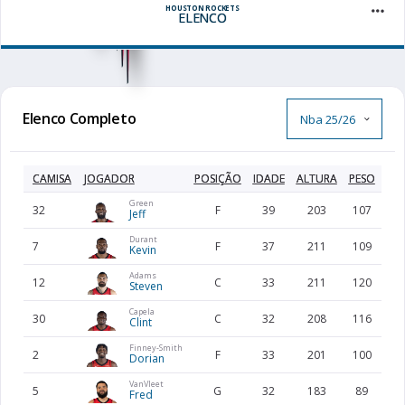
HOUSTON ROCKETS
ELENCO
Elenco Completo
CAMISA
JOGADOR
POSIÇÃO
IDADE
ALTURA
PESO
PAÍ
Green
32
F
39
203
107
US
Jeff
Durant
7
F
37
211
109
US
Kevin
Adams
12
C
33
211
120
NZ
Steven
Capela
30
C
32
208
116
CH
Clint
Finney-Smith
2
F
33
201
100
US
Dorian
VanVleet
5
G
32
183
89
US
Fred