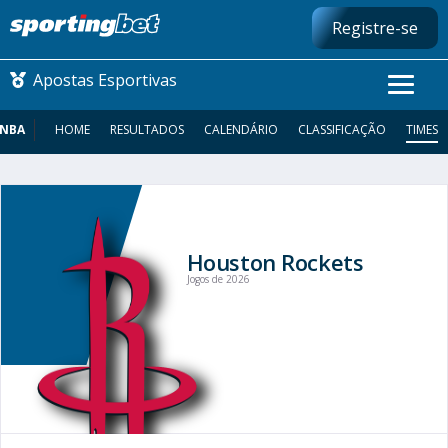
Registre-se
Apostas Esportivas
NBA
HOME
RESULTADOS
CALENDÁRIO
CLASSIFICAÇÃO
TIMES
CONMEBOL LIBERTADORES
FUTEBOL NACIONAL
Houston Rockets
FUTEBOL INTERNACIONAL
Jogos de 2026
COMO APOSTAR
MAIS ESPORTES