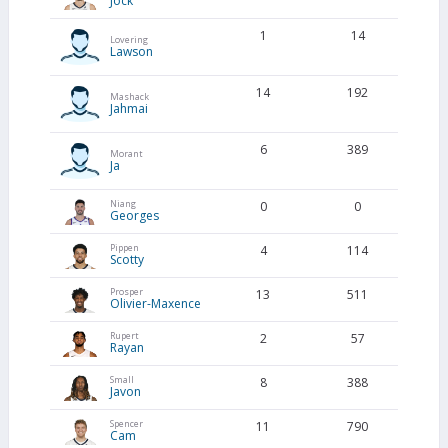
Jock
1
14
Lovering
Lawson
14
192
Mashack
Jahmai
6
389
Morant
Ja
Niang
0
0
Georges
Pippen
4
114
Scotty
Prosper
13
511
Olivier-Maxence
Rupert
2
57
Rayan
Small
8
388
Javon
Spencer
11
790
Cam