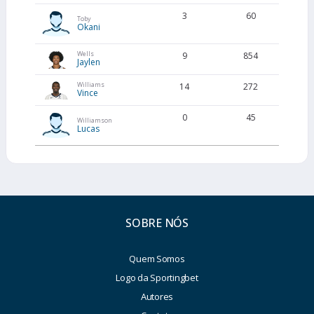
3
60
Toby
Okani
Wells
9
854
Jaylen
Williams
14
272
Vince
0
45
Williamson
Lucas
SOBRE NÓS
Quem Somos
Logo da Sportingbet
Autores