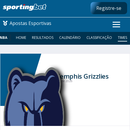
Registre-se
Apostas Esportivas
NBA
HOME
RESULTADOS
CALENDÁRIO
CLASSIFICAÇÃO
TIMES
CONMEBOL LIBERTADORES
FUTEBOL NACIONAL
Memphis Grizzlies
FUTEBOL INTERNACIONAL
Jogos de 2026
COMO APOSTAR
MAIS ESPORTES