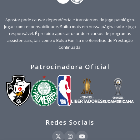
Apostar pode causar dependência e transtornos do jogo patológico.
Jogue com responsabilidade. Saiba mais em nossa página sobre
jogo
responsável
. É proibido apostar usando recursos de programas
assistenciais, tais como o Bolsa Família e o Benefício de Prestação
Continuada.
Patrocinadora Oficial
Redes Sociais