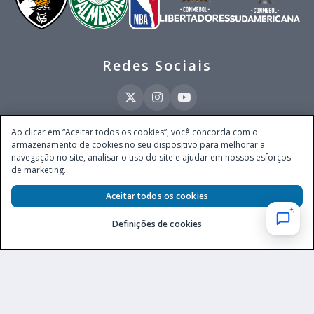
Redes Sociais
Ao clicar em “Aceitar todos os cookies”, você concorda com o
armazenamento de cookies no seu dispositivo para melhorar a
Este site é operado pela Ventmear Brasil LTDA (CNPJ 52.868.380/0001-84), com
navegação no site, analisar o uso do site e ajudar em nossos esforços
endereço na Avenida Brigadeiro Faria Lima, nº 4.055, 3º andar, Itaim Bibi, no
de marketing.
Município de São Paulo, Estado de São Paulo, CEP 04538-133, Brasil - empresa
autorizada a operar apostas de quota fixa em todo território nacional pela
Secretaria de Prêmios e Apostas do Ministério da Fazenda, conforme Portaria nº
Aceitar todos os cookies
247, de 07.02.2025, publicada no DOU em 11.2.2025.
Definições de cookies