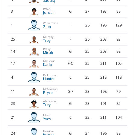
Saddiq
Poole
3
G
27
193
88
USA
Jordan
Williamson
1
F
26
198
129
USA
Zion
Murphy
25
F
26
203
93
USA
Trey
Peavy
14
G
25
203
98
USA
Micah
Matkovic
17
F-C
25
211
105
HRV
Karlo
Dickinson
4
C
25
218
118
USA
Hunter
McGowens
11
G-F
23
198
79
USA
Bryce
Alexander
23
G
23
191
85
USA
Trey
Missi
21
C
22
211
104
CMR
Yves
Hawkins
24
G
24
196
88
USA
Jordan