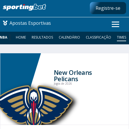
Registre-se
Apostas Esportivas
NBA
HOME
RESULTADOS
CALENDÁRIO
CLASSIFICAÇÃO
TIMES
CONMEBOL LIBERTADORES
FUTEBOL NACIONAL
New Orleans
Pelicans
FUTEBOL INTERNACIONAL
Jogos de 2026
COMO APOSTAR
MAIS ESPORTES