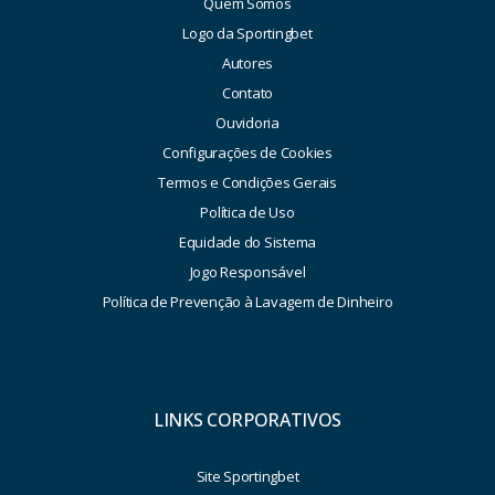
Quem Somos
Logo da Sportingbet
Autores
Contato
Ouvidoria
Configurações de Cookies
Termos e Condições Gerais
Política de Uso
Equidade do Sistema
Jogo Responsável
Política de Prevenção à Lavagem de Dinheiro
LINKS CORPORATIVOS
Site Sportingbet