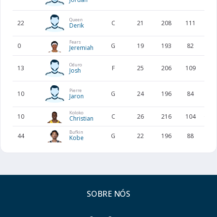
Queen
22
C
21
208
111
USA
Derik
Fears
0
G
19
193
82
USA
Jeremiah
Oduro
13
F
25
206
109
USA
Josh
Pierre
10
G
24
196
84
USA
Jaron
Koloko
10
C
26
216
104
CMR
Christian
Bufkin
44
G
22
196
88
USA
Kobe
SOBRE NÓS