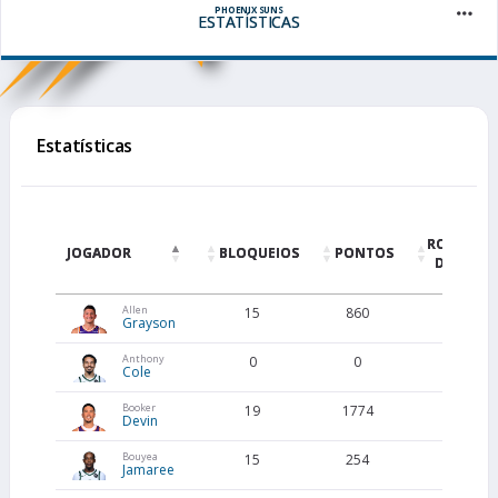
PHOENIX SUNS
ESTATÍSTICAS
Estatísticas
ROUBADA
JOGADOR
BLOQUEIOS
PONTOS
DE BOLA
Allen
15
860
69
Grayson
Anthony
0
0
0
Cole
Booker
19
1774
52
Devin
Bouyea
15
254
30
Jamaree