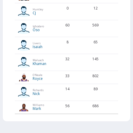
0
12
1
Huntley
CJ
60
569
77
Ighodaro
Oso
8
65
13
Livers
Isaiah
32
145
5
Maluach
Khaman
O'Neale
33
802
89
Royce
14
89
4
Richards
Nick
Williams
56
686
55
Mark