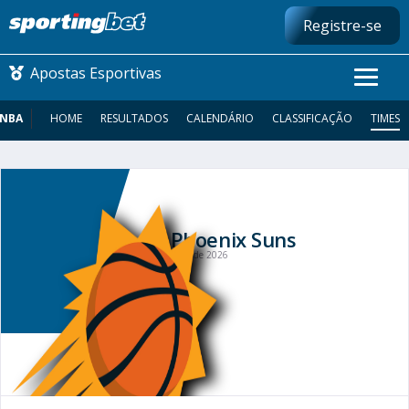
Registre-se
Apostas Esportivas
NBA
HOME
RESULTADOS
CALENDÁRIO
CLASSIFICAÇÃO
TIMES
CONMEBOL LIBERTADORES
FUTEBOL NACIONAL
Phoenix Suns
FUTEBOL INTERNACIONAL
Jogos de 2026
COMO APOSTAR
MAIS ESPORTES