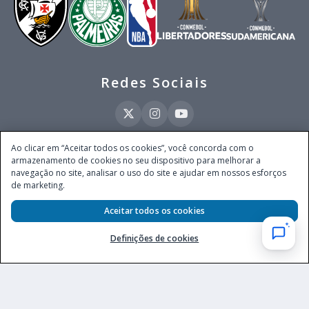
Redes Sociais
Ao clicar em “Aceitar todos os cookies”, você concorda com o
armazenamento de cookies no seu dispositivo para melhorar a
Este site é operado pela Ventmear Brasil LTDA (CNPJ 52.868.380/0001-84), com
navegação no site, analisar o uso do site e ajudar em nossos esforços
endereço na Avenida Brigadeiro Faria Lima, nº 4.055, 3º andar, Itaim Bibi, no
de marketing.
Município de São Paulo, Estado de São Paulo, CEP 04538-133, Brasil - empresa
autorizada a operar apostas de quota fixa em todo território nacional pela
Secretaria de Prêmios e Apostas do Ministério da Fazenda, conforme Portaria nº
Aceitar todos os cookies
247, de 07.02.2025, publicada no DOU em 11.2.2025.
Definições de cookies