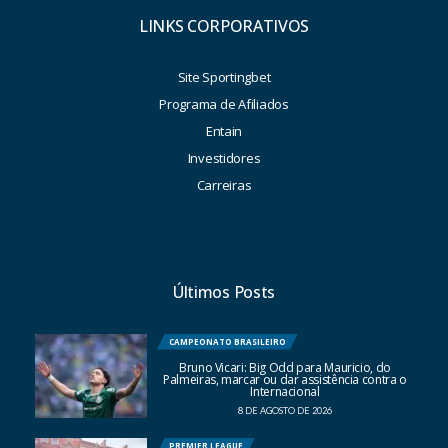
LINKS CORPORATIVOS
Site Sportingbet
Programa de Afiliados
Entain
Investidores
Carreiras
Últimos Posts
CAMPEONATO BRASILEIRO
Bruno Vicari: Big Odd para Mauricio, do
Palmeiras, marcar ou dar assistência contra o
Internacional
8 DE AGOSTO DE 2026
PREMIER LEAGUE