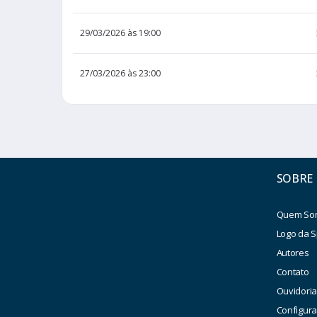
29/03/2026 às 19:00
27/03/2026 às 23:00
SOBRE
Quem So
Logo da S
Autores
Contato
Ouvidori
Configur