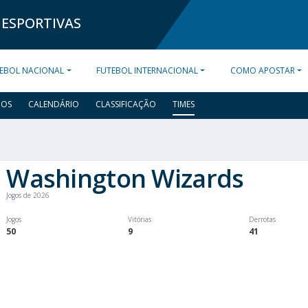
 ESPORTIVAS
EBOL NACIONAL
FUTEBOL INTERNACIONAL
COMO APOSTAR
DOS
CALENDÁRIO
CLASSIFICAÇÃO
TIMES
Washington Wizards
Jogos de 2026
Jogos
Vitórias
Derrotas
50
9
41