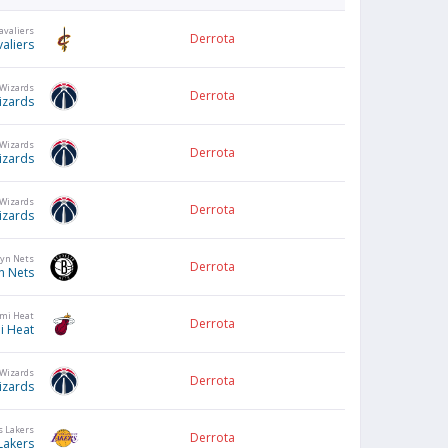
avaliers
Derrota
aliers
Wizards
Derrota
izards
Wizards
Derrota
izards
Wizards
Derrota
izards
lyn Nets
Derrota
n Nets
mi Heat
Derrota
i Heat
Wizards
Derrota
izards
s Lakers
Derrota
Lakers