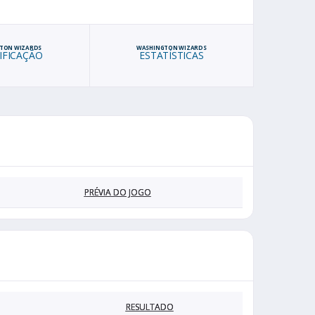
TON WIZARDS
WASHINGTON WIZARDS
IFICAÇÃO
ESTATÍSTICAS
PRÉVIA DO JOGO
RESULTADO