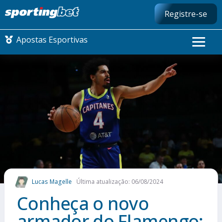
Registre-se
Apostas Esportivas
CONMEBOL LIBERTADORES
FUTEBOL NACIONAL
FUTEBOL INTERNACIONAL
COMO APOSTAR
Lucas Magelle
Última atualização: 06/08/2024
MAIS ESPORTES
Conheça o novo
armador do Flamengo: