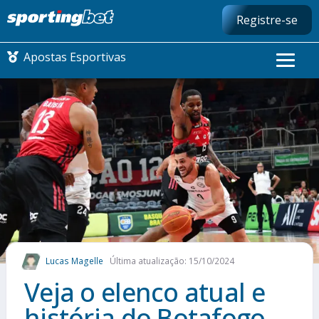
Registre-se
Apostas Esportivas
CONMEBOL LIBERTADORES
FUTEBOL NACIONAL
FUTEBOL INTERNACIONAL
COMO APOSTAR
Lucas Magelle
Última atualização: 15/10/2024
MAIS ESPORTES
Veja o elenco atual e
história do Botafogo