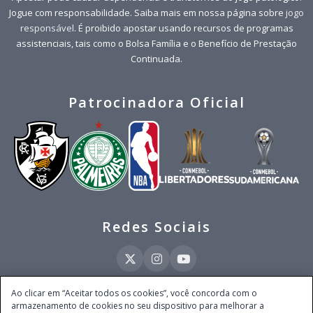
Jogue com responsabilidade. Saiba mais em nossa página sobre
jogo
responsável
. É proibido apostar usando recursos de programas
assistenciais, tais como o Bolsa Família e o Benefício de Prestação
Continuada.
Patrocinadora Oficial
Redes Sociais
Ao clicar em “Aceitar todos os cookies”, você concorda com o
armazenamento de cookies no seu dispositivo para melhorar a
Este site é operado pela Ventmear Brasil LTDA (CNPJ 52.868.380/0001-84), com