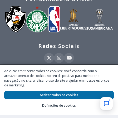
Redes Sociais
Ao clicar em “Aceitar todos os cookies”, você concorda com o
armazenamento de cookies no seu dispositivo para melhorar a
Este site é operado pela Ventmear Brasil LTDA (CNPJ 52.868.380/0001-84), com
navegação no site, analisar o uso do site e ajudar em nossos esforços
endereço na Avenida Brigadeiro Faria Lima, nº 4.055, 3º andar, Itaim Bibi, no
de marketing.
Município de São Paulo, Estado de São Paulo, CEP 04538-133, Brasil - empresa
autorizada a operar apostas de quota fixa em todo território nacional pela
Secretaria de Prêmios e Apostas do Ministério da Fazenda, conforme Portaria nº
Aceitar todos os cookies
247, de 07.02.2025, publicada no DOU em 11.2.2025.
Definições de cookies