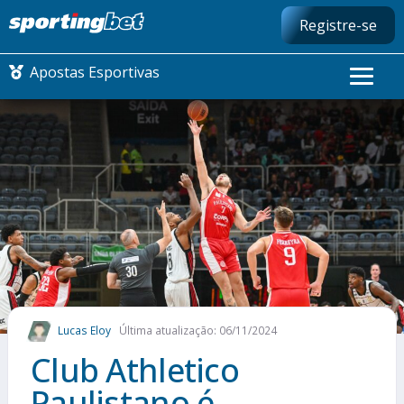
Registre-se
Apostas Esportivas
CONMEBOL LIBERTADORES
FUTEBOL NACIONAL
FUTEBOL INTERNACIONAL
COMO APOSTAR
Lucas Eloy
Última atualização: 06/11/2024
MAIS ESPORTES
Club Athletico
Paulistano é