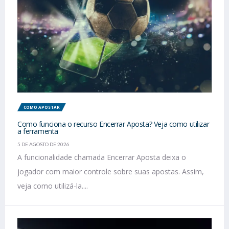
COMO APOSTAR
Como funciona o recurso Encerrar Aposta? Veja como utilizar
a ferramenta
5 DE AGOSTO DE 2026
A funcionalidade chamada Encerrar Aposta deixa o
jogador com maior controle sobre suas apostas. Assim,
veja como utilizá-la....