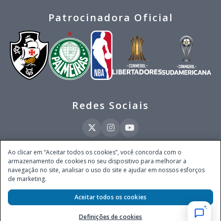
Patrocinadora Oficial
Redes Sociais
Ao clicar em “Aceitar todos os cookies”, você concorda com o
armazenamento de cookies no seu dispositivo para melhorar a
Este site é operado pela Ventmear Brasil LTDA (CNPJ 52.868.380/0001-84), com
navegação no site, analisar o uso do site e ajudar em nossos esforços
endereço na Avenida Brigadeiro Faria Lima, nº 4.055, 3º andar, Itaim Bibi, no
de marketing.
Município de São Paulo, Estado de São Paulo, CEP 04538-133, Brasil - empresa
autorizada a operar apostas de quota fixa em todo território nacional pela
Secretaria de Prêmios e Apostas do Ministério da Fazenda, conforme Portaria nº
Aceitar todos os cookies
247, de 07.02.2025, publicada no DOU em 11.2.2025.
Definições de cookies