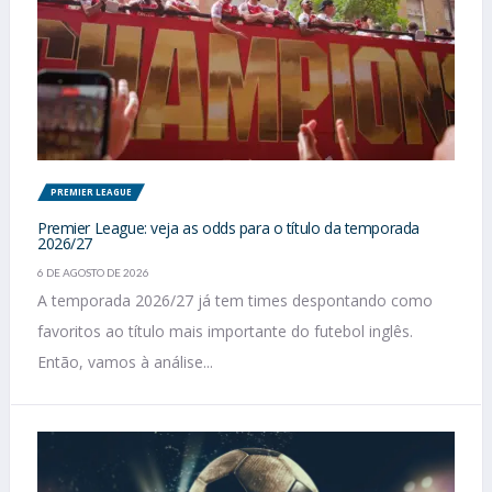
PREMIER LEAGUE
Premier League: veja as odds para o título da temporada
2026/27
6 DE AGOSTO DE 2026
A temporada 2026/27 já tem times despontando como
favoritos ao título mais importante do futebol inglês.
Então, vamos à análise...