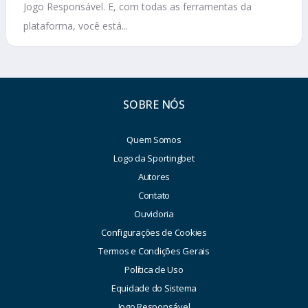
Jogo Responsável. E, com todas as ferramentas da
plataforma, você está...
SOBRE NÓS
Quem Somos
Logo da Sportingbet
Autores
Contato
Ouvidoria
Configurações de Cookies
Termos e Condições Gerais
Política de Uso
Equidade do Sistema
Jogo Responsável