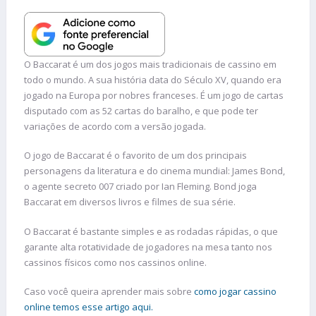
O Baccarat é um dos jogos mais tradicionais de cassino em
todo o mundo. A sua história data do Século XV, quando era
jogado na Europa por nobres franceses. É um jogo de cartas
disputado com as 52 cartas do baralho, e que pode ter
variações de acordo com a versão jogada.
O jogo de Baccarat é o favorito de um dos principais
personagens da literatura e do cinema mundial: James Bond,
o agente secreto 007 criado por Ian Fleming. Bond joga
Baccarat em diversos livros e filmes de sua série.
O Baccarat é bastante simples e as rodadas rápidas, o que
garante alta rotatividade de jogadores na mesa tanto nos
cassinos físicos como nos cassinos online.
Caso você queira aprender mais sobre
como jogar cassino
online temos esse artigo aqui.