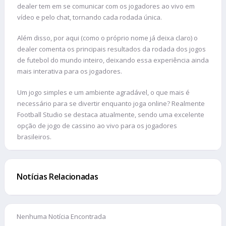
dealer tem em se comunicar com os jogadores ao vivo em
vídeo e pelo chat, tornando cada rodada única.
Além disso, por aqui (como o próprio nome já deixa claro) o
dealer comenta os principais resultados da rodada dos jogos
de futebol do mundo inteiro, deixando essa experiência ainda
mais interativa para os jogadores.
Um jogo simples e um ambiente agradável, o que mais é
necessário para se divertir enquanto joga online? Realmente
Football Studio se destaca atualmente, sendo uma excelente
opção de jogo de cassino ao vivo para os jogadores
brasileiros.
Notícias Relacionadas
Nenhuma Notícia Encontrada