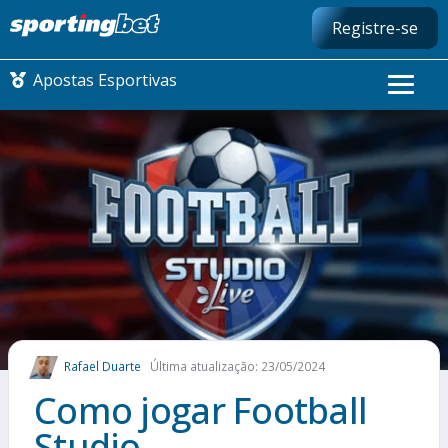
Registre-se
Apostas Esportivas
CONMEBOL LIBERTADORES
FUTEBOL NACIONAL
FUTEBOL INTERNACIONAL
COMO APOSTAR
Rafael Duarte
Última atualização: 23/05/2024
MAIS ESPORTES
Como jogar Football
Studio