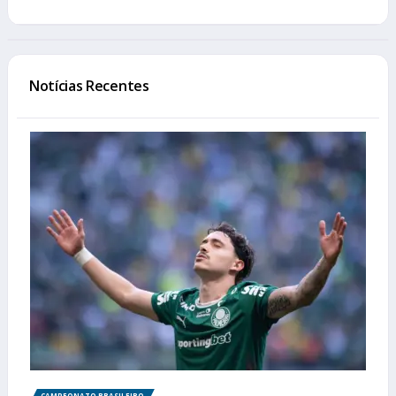
Notícias Recentes
CAMPEONATO BRASILEIRO