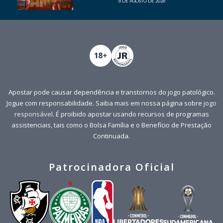
6 DE AGOSTO DE 2026
Apostar pode causar dependência e transtornos do jogo patológico.
Jogue com responsabilidade. Saiba mais em nossa página sobre
jogo
responsável
. É proibido apostar usando recursos de programas
assistenciais, tais como o Bolsa Família e o Benefício de Prestação
Continuada.
Patrocinadora Oficial