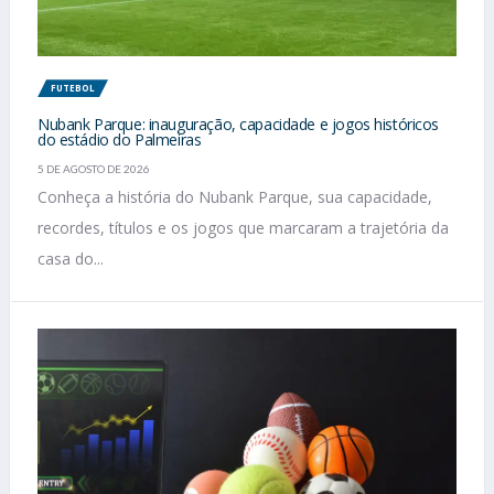
FUTEBOL
Nubank Parque: inauguração, capacidade e jogos históricos
do estádio do Palmeiras
5 DE AGOSTO DE 2026
Conheça a história do Nubank Parque, sua capacidade,
recordes, títulos e os jogos que marcaram a trajetória da
casa do...