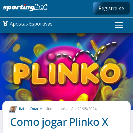
Registre-se
Apostas Esportivas
CONMEBOL LIBERTADORES
FUTEBOL NACIONAL
FUTEBOL INTERNACIONAL
COMO APOSTAR
Rafael Duarte
Última atualização: 23/05/2024
MAIS ESPORTES
Como jogar Plinko X