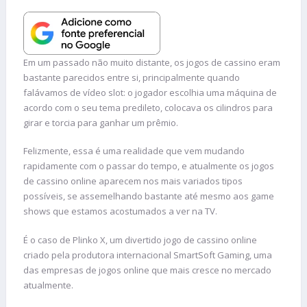
Em um passado não muito distante, os jogos de cassino eram
bastante parecidos entre si, principalmente quando
falávamos de vídeo slot: o jogador escolhia uma máquina de
acordo com o seu tema predileto, colocava os cilindros para
girar e torcia para ganhar um prêmio.
Felizmente, essa é uma realidade que vem mudando
rapidamente com o passar do tempo, e atualmente os jogos
de cassino online aparecem nos mais variados tipos
possíveis, se assemelhando bastante até mesmo aos game
shows que estamos acostumados a ver na TV.
É o caso de Plinko X, um divertido jogo de cassino online
criado pela produtora internacional SmartSoft Gaming, uma
das empresas de jogos online que mais cresce no mercado
atualmente.