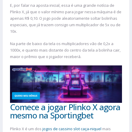
E, por falar na aposta inicial, essa é uma grande notícia de
Plinko X, já que o valor mínimo para jogar nessa máquina é de
apenas R$ 0,10. O jogo pode aleatoriamente soltar bolinhas
especiais, que já trazem consigo um multiplicador de 5x ou de
10x.
Na parte de baixo da tela os multiplicadores vão de 0,2x a
1000x, e quanto mais distante do centro da tela a bolinha cair,
maior o prêmio que o jogador receberá.
Comece a jogar Plinko X agora
mesmo na Sportingbet
Plinko X é um dos
jogos de cassino slot caça-niquel
mais