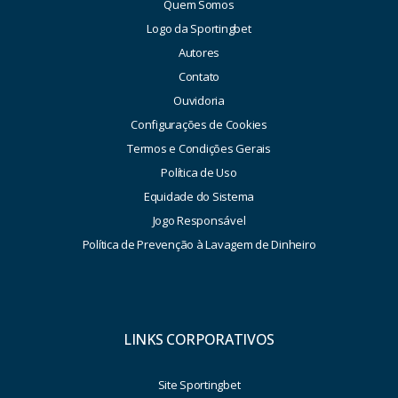
Quem Somos
Logo da Sportingbet
Autores
Contato
Ouvidoria
Configurações de Cookies
Termos e Condições Gerais
Política de Uso
Equidade do Sistema
Jogo Responsável
Política de Prevenção à Lavagem de Dinheiro
LINKS CORPORATIVOS
Site Sportingbet