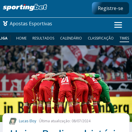
Registre-se
Apostas Esportivas
LIGA
HOME
RESULTADOS
CALENDÁRIO
CLASSIFICAÇÃO
TIMES
CONMEBOL LIBERTADORES
FUTEBOL NACIONAL
FUTEBOL INTERNACIONAL
COMO APOSTAR
MAIS ESPORTES
Lucas Eloy
Última atualização: 08/07/2024