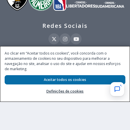
Redes Sociais
Ao clicar em “Aceitar todos os cookies”, você concorda com o
armazenamento de cookies no seu dispositivo para melhorar a
Este site é operado pela Ventmear Brasil LTDA (CNPJ 52.868.380/0001-84), com
navegação no site, analisar o uso do site e ajudar em nossos esforços
endereço na Avenida Brigadeiro Faria Lima, nº 4.055, 3º andar, Itaim Bibi, no
de marketing.
Município de São Paulo, Estado de São Paulo, CEP 04538-133, Brasil - empresa
autorizada a operar apostas de quota fixa em todo território nacional pela
Aceitar todos os cookies
Secretaria de Prêmios e Apostas do Ministério da Fazenda, conforme Portaria nº
247, de 07.02.2025, publicada no DOU em 11.2.2025.
Definições de cookies