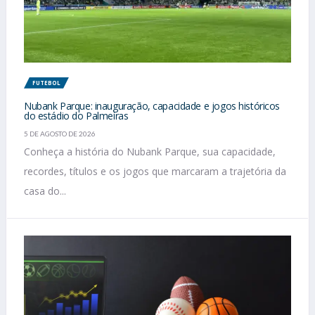
FUTEBOL
Nubank Parque: inauguração, capacidade e jogos históricos
do estádio do Palmeiras
5 DE AGOSTO DE 2026
Conheça a história do Nubank Parque, sua capacidade,
recordes, títulos e os jogos que marcaram a trajetória da
casa do...