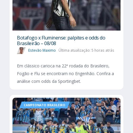
Botafogo x Fluminense: palpites e odds do
Brasileirão – 08/08
Estevão Maximo
Última atualização: 5 horas atrás
Em clássico carioca na 22ª rodada do Brasileiro,
Fogão e Flu se encontram no Engenhão. Confira a
análise com odds da Sportingbet.
CAMPEONATO BRASILEIRO