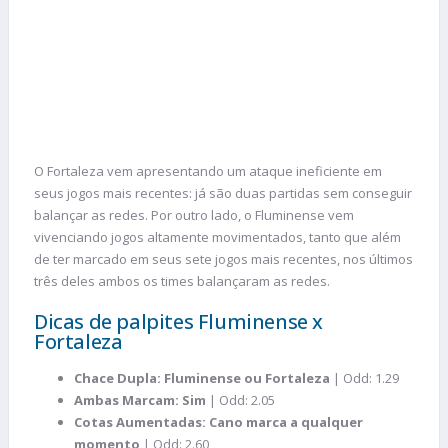
O Fortaleza vem apresentando um ataque ineficiente em
seus jogos mais recentes: já são duas partidas sem conseguir
balançar as redes. Por outro lado, o Fluminense vem
vivenciando jogos altamente movimentados, tanto que além
de ter marcado em seus sete jogos mais recentes, nos últimos
três deles ambos os times balançaram as redes.
Dicas de palpites Fluminense x
Fortaleza
Chace Dupla: Fluminense ou Fortaleza
| Odd: 1.29
Ambas Marcam: Sim
| Odd: 2.05
Cotas Aumentadas: Cano marca a qualquer
momento
| Odd: 2.60