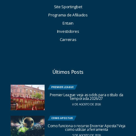
Site Sportingbet
Programa de Afiliados
Entain
Investidores
Carreiras
Últimos Posts
PREMIER LEAGUE
Premier League: veja as odds para o título da
temporada 2026/27
6 DE AGOSTO DE 2026
COMO APOSTAR
Como funciona o recurso Encerrar Aposta? Veja
como utilizar a ferramenta
5 DE AGOSTO DE 2026