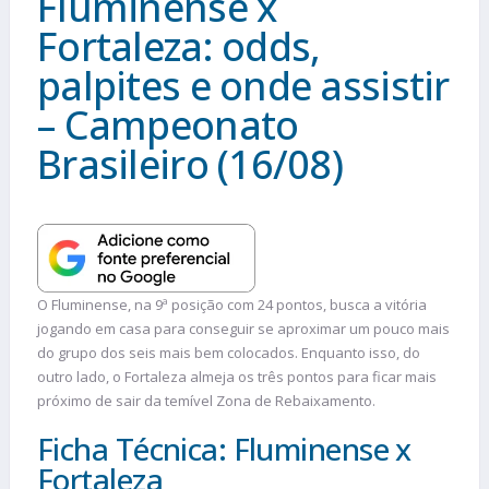
Fluminense x
Fortaleza: odds,
palpites e onde assistir
– Campeonato
Brasileiro (16/08)
O Fluminense, na 9ª posição com 24 pontos, busca a vitória
jogando em casa para conseguir se aproximar um pouco mais
do grupo dos seis mais bem colocados. Enquanto isso, do
outro lado, o Fortaleza almeja os três pontos para ficar mais
próximo de sair da temível Zona de Rebaixamento.
Ficha Técnica: Fluminense x
Fortaleza