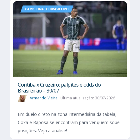
CAMPEONATO BRASILEIRO
Coritiba x Cruzeiro: palpites e odds do
Brasileirão – 30/07
Armando Vieira
Última atualização: 30/07/2026
Em duelo direto na zona intermediária da tabela,
Coxa e Raposa se encontram para ver quem sobe
posições. Veja a análise!