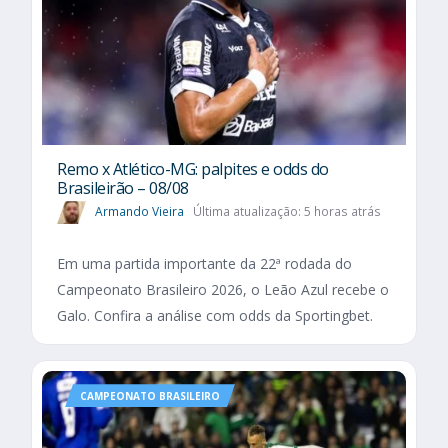
Remo x Atlético-MG: palpites e odds do
Brasileirão – 08/08
Armando Vieira
Última atualização: 5 horas atrás
Em uma partida importante da 22ª rodada do
Campeonato Brasileiro 2026, o Leão Azul recebe o
Galo. Confira a análise com odds da Sportingbet.
CAMPEONATO BRASILEIRO