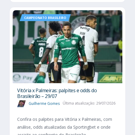
CAMPEONATO BRASILEIRO
Vitória x Palmeiras: palpites e odds do
Brasileirão – 29/07
Guilherme Gomes
Última atualização: 29/07/2026
Confira os palpites para Vitória x Palmeiras, com
análise, odds atualizadas da Sportingbet e onde
assistir ao confronto do Brasileirão.