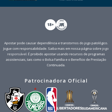
Apostar pode causar dependência e transtornos do jogo patológico.
Jogue com responsabilidade. Saiba mais em nossa página sobre
jogo
responsável
. É proibido apostar usando recursos de programas
assistenciais, tais como o Bolsa Família e o Benefício de Prestação
Continuada.
Patrocinadora Oficial