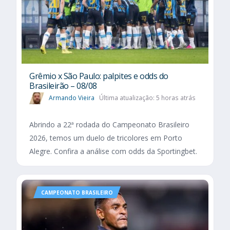
Grêmio x São Paulo: palpites e odds do
Brasileirão – 08/08
Armando Vieira
Última atualização: 5 horas atrás
Abrindo a 22ª rodada do Campeonato Brasileiro
2026, temos um duelo de tricolores em Porto
Alegre. Confira a análise com odds da Sportingbet.
CAMPEONATO BRASILEIRO