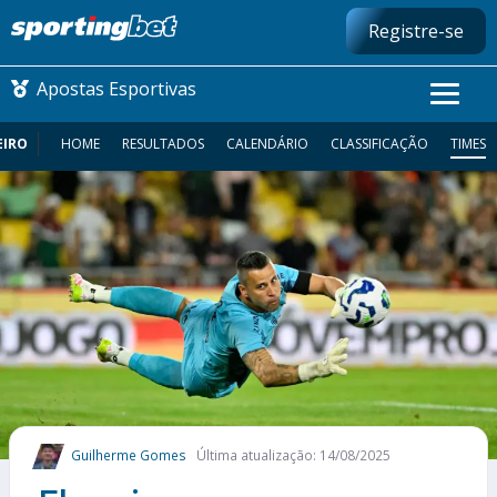
Registre-se
Apostas Esportivas
EIRO
HOME
RESULTADOS
CALENDÁRIO
CLASSIFICAÇÃO
TIMES
CONMEBOL LIBERTADORES
FUTEBOL NACIONAL
FUTEBOL INTERNACIONAL
COMO APOSTAR
MAIS ESPORTES
Guilherme Gomes
Última atualização: 14/08/2025