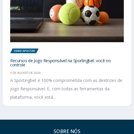
COMO APOSTAR
Recursos de Jogo Responsável na Sportingbet: você no
controle
5 DE AGOSTO DE 2026
A Sportingbet é 100% comprometida com as diretrizes de
Jogo Responsável. E, com todas as ferramentas da
plataforma, você está...
SOBRE NÓS