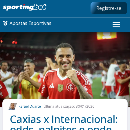
Registre-se
Apostas Esportivas
CONMEBOL LIBERTADORES
FUTEBOL NACIONAL
FUTEBOL INTERNACIONAL
COMO APOSTAR
Rafael Duarte
Última atualização: 30/01/2026
MAIS ESPORTES
Caxias x Internacional:
odds, palpites e onde