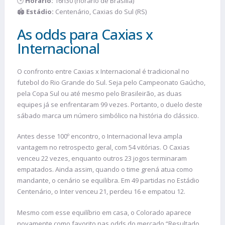
🕒
Horário:
16h30 (horário de Brasília)
🏟️
Estádio:
Centenário, Caxias do Sul (RS)
As odds para Caxias x
Internacional
O confronto entre Caxias x Internacional é tradicional no
futebol do Rio Grande do Sul. Seja pelo Campeonato Gaúcho,
pela Copa Sul ou até mesmo pelo Brasileirão, as duas
equipes já se enfrentaram 99 vezes. Portanto, o duelo deste
sábado marca um número simbólico na história do clássico.
Antes desse 100º encontro, o Internacional leva ampla
vantagem no retrospecto geral, com 54 vitórias. O Caxias
venceu 22 vezes, enquanto outros 23 jogos terminaram
empatados. Ainda assim, quando o time grená atua como
mandante, o cenário se equilibra. Em 49 partidas no Estádio
Centenário, o Inter venceu 21, perdeu 16 e empatou 12.
Mesmo com esse equilíbrio em casa, o Colorado aparece
novamente como favorito nas odds do mercado “Resultado