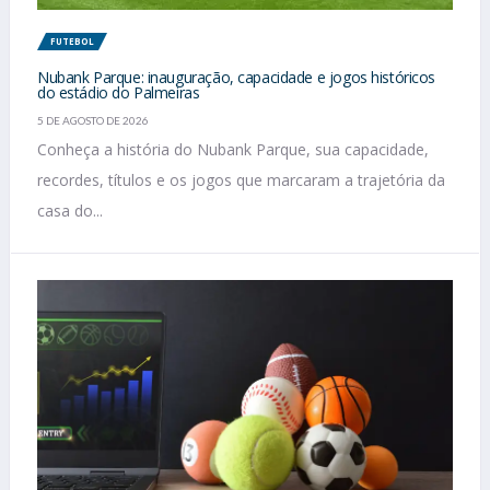
FUTEBOL
Nubank Parque: inauguração, capacidade e jogos históricos
do estádio do Palmeiras
5 DE AGOSTO DE 2026
Conheça a história do Nubank Parque, sua capacidade,
recordes, títulos e os jogos que marcaram a trajetória da
casa do...