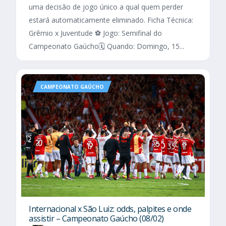
uma decisão de jogo único a qual quem perder
estará automaticamente eliminado. Ficha Técnica:
Grêmio x Juventude ⚽ Jogo: Semifinal do
Campeonato Gaúcho🗓️ Quando: Domingo, 15...
CAMPEONATO GAÚCHO
Internacional x São Luiz: odds, palpites e onde
assistir – Campeonato Gaúcho (08/02)