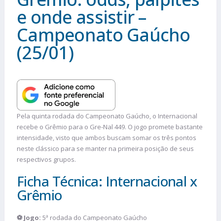
e onde assistir –
Campeonato Gaúcho
(25/01)
Pela quinta rodada do Campeonato Gaúcho, o Internacional
recebe o Grêmio para o Gre-Nal 449. O jogo promete bastante
intensidade, visto que ambos buscam somar os três pontos
neste clássico para se manter na primeira posição de seus
respectivos grupos.
Ficha Técnica: Internacional x
Grêmio
⚽ Jogo:
5ª rodada do Campeonato Gaúcho