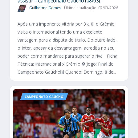
assistir – Campeonato Gaúcho (08/03)
Guilherme Gomes
Última atualização: 07/03/2026
Após uma imponente vitória por 3 a 0, o Grêmio
visita o Internacional tendo uma excelente
vantagem para a disputa do título. Do outro lado,
o Inter, apesar da desvantagem, acredita no seu
poder como mandante para superar o rival. Ficha
Técnica: Internacional x Grêmio ⚽ Jogo: Final do
Campeonato Gaúcho🗓️ Quando: Domingo, 8 de...
CAMPEONATO GAÚCHO