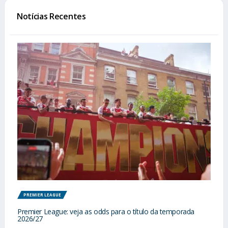
Notícias Recentes
PREMIER LEAGUE
Premier League: veja as odds para o título da temporada
2026/27