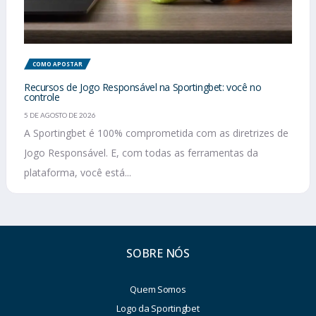
COMO APOSTAR
Recursos de Jogo Responsável na Sportingbet: você no
controle
5 DE AGOSTO DE 2026
A Sportingbet é 100% comprometida com as diretrizes de
Jogo Responsável. E, com todas as ferramentas da
plataforma, você está...
SOBRE NÓS
Quem Somos
Logo da Sportingbet