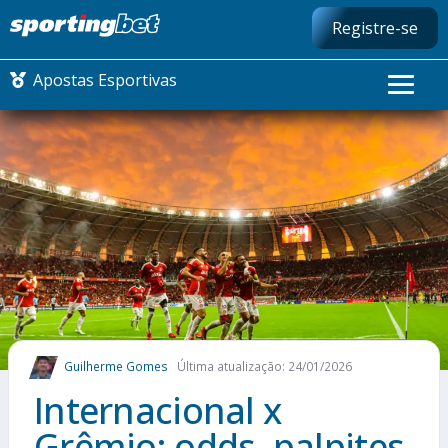
Registre-se
Apostas Esportivas
CONMEBOL LIBERTADORES
FUTEBOL NACIONAL
FUTEBOL INTERNACIONAL
COMO APOSTAR
Guilherme Gomes
Última atualização: 24/01/2026
MAIS ESPORTES
Internacional x
Grêmio: odds, palpites