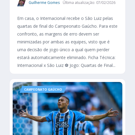
Guilherme Gomes
Última atualização: 07/02/2026
Em casa, o Internacional recebe o São Luiz pelas
quartas de final do Campeonato Gaúcho. Para este
confronto, as margens de erro devem ser
minimizadas por ambas as equipes, visto que é
uma decisão de jogo único a qual quem perder
estará automaticamente eliminado. Ficha Técnica:
Internacional x São Luiz ⚽ Jogo: Quartas de Final...
CAMPEONATO GAÚCHO