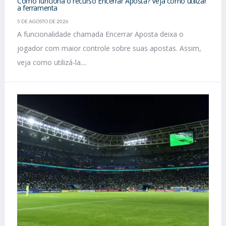
Como funciona o recurso Encerrar Aposta? Veja como utilizar
a ferramenta
5 DE AGOSTO DE 2026
A funcionalidade chamada Encerrar Aposta deixa o
jogador com maior controle sobre suas apostas. Assim,
veja como utilizá-la....