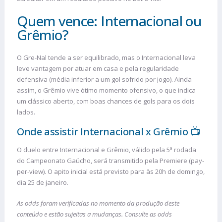
Quem vence: Internacional ou
Grêmio?
O Gre-Nal tende a ser equilibrado, mas o Internacional leva
leve vantagem por atuar em casa e pela regularidade
defensiva (média inferior a um gol sofrido por jogo). Ainda
assim, o Grêmio vive ótimo momento ofensivo, o que indica
um clássico aberto, com boas chances de gols para os dois
lados.
Onde assistir Internacional x Grêmio 📺
O duelo entre Internacional e Grêmio, válido pela 5ª rodada
do Campeonato Gaúcho, será transmitido pela Premiere (pay-
per-view). O apito inicial está previsto para às 20h de domingo,
dia 25 de janeiro.
As odds foram verificadas no momento da produção deste
conteúdo e estão sujeitas a mudanças. Consulte as odds