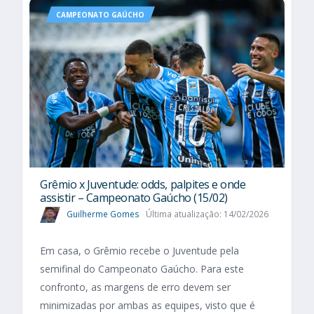
CAMPEONATO GAÚCHO
Grêmio x Juventude: odds, palpites e onde
assistir – Campeonato Gaúcho (15/02)
Guilherme Gomes
Última atualização: 14/02/2026
Em casa, o Grêmio recebe o Juventude pela
semifinal do Campeonato Gaúcho. Para este
confronto, as margens de erro devem ser
minimizadas por ambas as equipes, visto que é