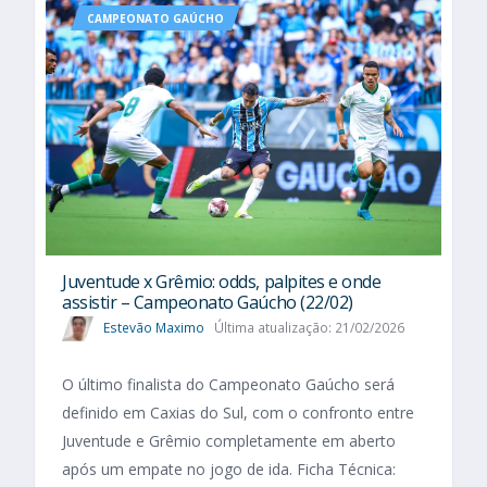
CAMPEONATO GAÚCHO
Juventude x Grêmio: odds, palpites e onde
assistir – Campeonato Gaúcho (22/02)
Estevão Maximo
Última atualização: 21/02/2026
O último finalista do Campeonato Gaúcho será
definido em Caxias do Sul, com o confronto entre
Juventude e Grêmio completamente em aberto
após um empate no jogo de ida. Ficha Técnica: