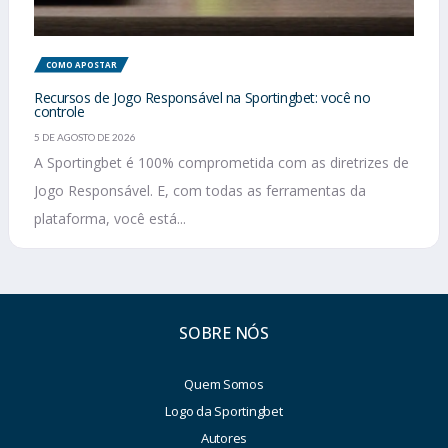
COMO APOSTAR
Recursos de Jogo Responsável na Sportingbet: você no
controle
5 DE AGOSTO DE 2026
A Sportingbet é 100% comprometida com as diretrizes de
Jogo Responsável. E, com todas as ferramentas da
plataforma, você está...
SOBRE NÓS
Quem Somos
Logo da Sportingbet
Autores