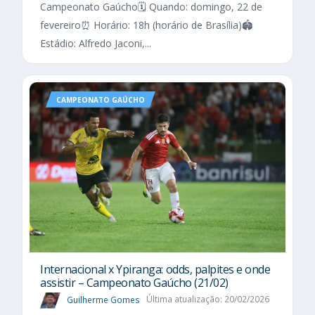
Campeonato Gaúcho🗓️ Quando: domingo, 22 de
fevereiro⏰ Horário: 18h (horário de Brasília)🏟️
Estádio: Alfredo Jaconi,...
CAMPEONATO GAÚCHO
Internacional x Ypiranga: odds, palpites e onde
assistir – Campeonato Gaúcho (21/02)
Guilherme Gomes
Última atualização: 20/02/2026