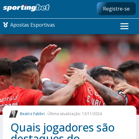
Registre-se
Apostas Esportivas
CONMEBOL LIBERTADORES
FUTEBOL NACIONAL
FUTEBOL INTERNACIONAL
COMO APOSTAR
Beatriz Fabbri
Última atualização: 13/11/2024
MAIS ESPORTES
Quais jogadores são
destaques do