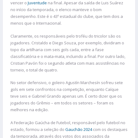
vencer o
Juventude
na final. Apesar da saída de Luis Suárez
no início da temporada, o elenco manteve o bom
desempenho. Este é o 43º estadual do clube, que tem dois a
menos que o Internacional.
Claramente, os responsáveis pelo troféu do tricolor são os
jogadores. Cristaldo e Diego Souza, por exemplo, dividiram o
topo da artilharia com seis gols cada, entre a fase
classificatória e o mata-mata, incluindo a final. Por outro lado,
Cristian Pavón foi o segundo atleta com mais assistências no
torneio, o total de quatro.
No setor defensivo, o goleiro Agustín Marchesín sofreu sete
gols em sete confrontos na competição, enquanto Caíque
teve seis e Gabriel Grando apenas um. É certo dizer que os
jogadores do Grêmio – em todos os setores – foram os
melhores na edição.
A Federação Gaúcha de Futebol, responsável pelo futebol no
estado, formou a seleção do
Gauchão 2024
com os destaques
da temporada, através dos votos dos associados da