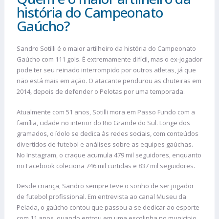
história do Campeonato
Gaúcho?
Sandro Sotilli é o maior artilheiro da história do Campeonato
Gaúcho com 111 gols. É extremamente difícil, mas o ex-jogador
pode ter seu reinado interrompido por outros atletas, já que
não está mais em ação. O atacante pendurou as chuteiras em
2014, depois de defender o Pelotas por uma temporada.
Atualmente com 51 anos, Sotilli mora em Passo Fundo com a
família, cidade no interior do Rio Grande do Sul. Longe dos
gramados, o ídolo se dedica às redes sociais, com conteúdos
divertidos de futebol e análises sobre as equipes gaúchas.
No Instagram, o craque acumula 479 mil seguidores, enquanto
no Facebook coleciona 746 mil curtidas e 837 mil seguidores.
Desde criança, Sandro sempre teve o sonho de ser jogador
de futebol profissional. Em entrevista ao canal Museu da
Pelada, o gaúcho contou que passou a se dedicar ao esporte
com 11 anos, quando entrou em uma escolinha no município