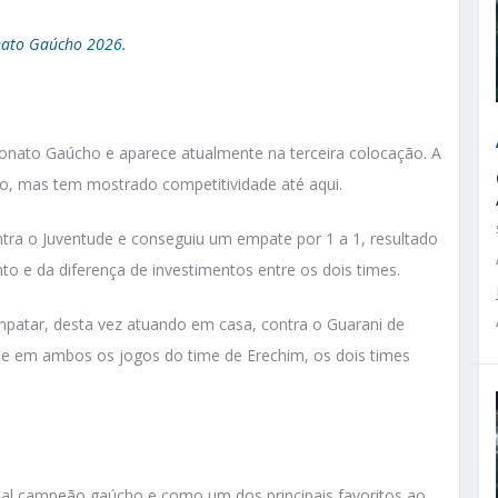
nato Gaúcho 2026.
nato Gaúcho e aparece atualmente na terceira colocação. A
ão, mas tem mostrado competitividade até aqui.
ntra o Juventude e conseguiu um empate por 1 a 1, resultado
nto e da diferença de investimentos entre os dois times.
mpatar, desta vez atuando em casa, contra o Guarani de
ue em ambos os jogos do time de Erechim, os dois times
l
ual campeão gaúcho e como um dos principais favoritos ao