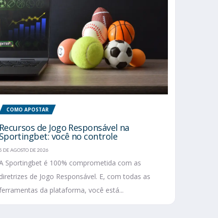
COMO APOSTAR
Recursos de Jogo Responsável na
Sportingbet: você no controle
5 DE AGOSTO DE 2026
A Sportingbet é 100% comprometida com as
diretrizes de Jogo Responsável. E, com todas as
ferramentas da plataforma, você está...