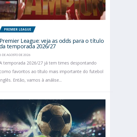
PREMIER LEAGUE
Premier League: veja as odds para o título
da temporada 2026/27
6 DE AGOSTO DE 2026
A temporada 2026/27 já tem times despontando
como favoritos ao título mais importante do futebol
inglês. Então, vamos à análise...