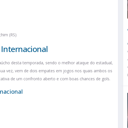
chim (RS)
 Internacional
aúcho desta temporada, sendo o melhor ataque do estadual,
r sua vez, vem de dois empates em jogos nos quais ambos os
tiva de um confronto aberto e com boas chances de gols.
rnacional