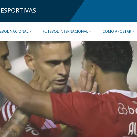
 ESPORTIVAS
EBOL NACIONAL
FUTEBOL INTERNACIONAL
COMO APOSTAR