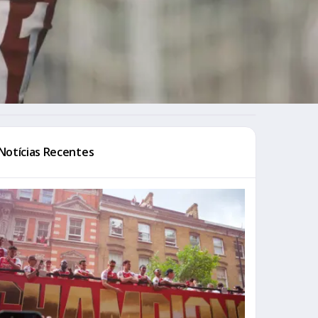
Notícias Recentes