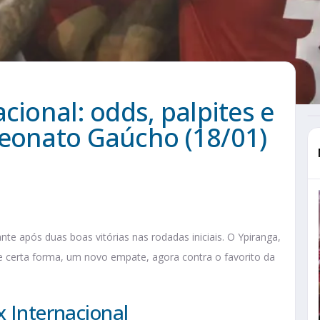
cional: odds, palpites e
peonato Gaúcho (18/01)
te após duas boas vitórias nas rodadas iniciais. O Ypiranga,
 certa forma, um novo empate, agora contra o favorito da
x Internacional