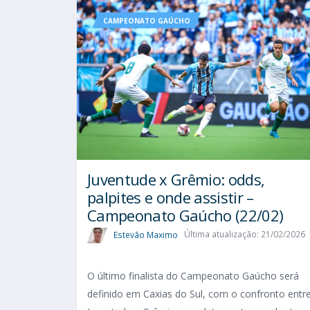
CAMPEONATO GAÚCHO
Juventude x Grêmio: odds,
palpites e onde assistir –
Campeonato Gaúcho (22/02)
Estevão Maximo
Última atualização: 21/02/2026
O último finalista do Campeonato Gaúcho será
definido em Caxias do Sul, com o confronto entr