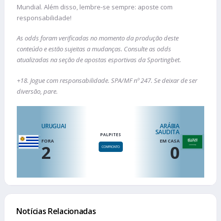
Mundial. Além disso, lembre-se sempre: aposte com
responsabilidade!
As odds foram verificadas no momento da produção deste
conteúdo e estão sujeitas a mudanças. Consulte as odds
atualizadas na seção de apostas esportivas da Sportingbet.
+18. Jogue com responsabilidade. SPA/MF nº 247. Se deixar de ser
diversão, pare.
URUGUAI
ARÁBIA
SAUDITA
PALPITES
FORA
EM CASA
2
0
CONFRONTO
Notícias Relacionadas