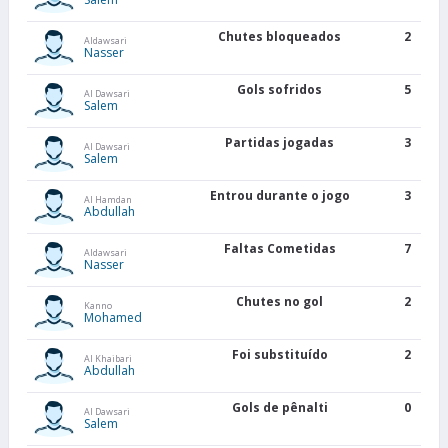
Chutes bloqueados
2
Aldawsari
Nasser
Gols sofridos
5
Al Dawsari
Salem
Partidas jogadas
3
Al Dawsari
Salem
Entrou durante o jogo
3
Al Hamdan
Abdullah
Faltas Cometidas
7
Aldawsari
Nasser
Chutes no gol
2
Kanno
Mohamed
Foi substituído
2
Al Khaibari
Abdullah
Gols de pênalti
0
Al Dawsari
Salem