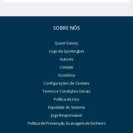
SOBRE NÓS
Quem Somos
Logo da Sportingbet
Autores
Contato
Ouvidoria
Configurações de Cookies
Termos e Condições Gerais
Política de Uso
Equidade do Sistema
Jogo Responsável
Política de Prevenção à Lavagem de Dinheiro