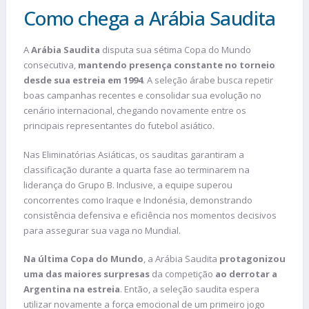
Como chega a Arábia Saudita
A
Arábia Saudita
disputa sua sétima Copa do Mundo
consecutiva,
mantendo presença constante no torneio
desde sua estreia em 1994
. A seleção árabe busca repetir
boas campanhas recentes e consolidar sua evolução no
cenário internacional, chegando novamente entre os
principais representantes do futebol asiático.
Nas Eliminatórias Asiáticas, os sauditas garantiram a
classificação durante a quarta fase ao terminarem na
liderança do Grupo B. Inclusive, a equipe superou
concorrentes como Iraque e Indonésia, demonstrando
consistência defensiva e eficiência nos momentos decisivos
para assegurar sua vaga no Mundial.
Na última Copa do Mundo
, a Arábia Saudita
protagonizou
uma das maiores surpresas
da competição
ao derrotar a
Argentina na estreia
. Então, a seleção saudita espera
utilizar novamente a força emocional de um primeiro jogo