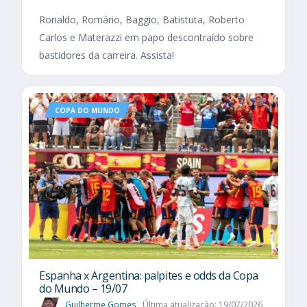
Ronaldo, Romário, Baggio, Batistuta, Roberto
Carlos e Materazzi em papo descontraído sobre
bastidores da carreira. Assista!
COPA DO MUNDO
Espanha x Argentina: palpites e odds da Copa
do Mundo – 19/07
Guilherme Gomes
Última atualização: 19/07/2026