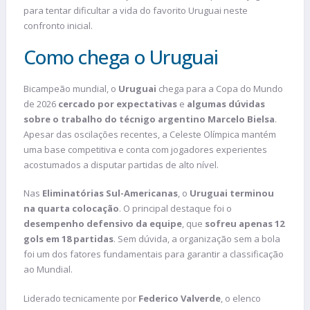
para tentar dificultar a vida do favorito Uruguai neste
confronto inicial.
Como chega o Uruguai
Bicampeão mundial, o
Uruguai
chega para a Copa do Mundo
de 2026
cercado por expectativas
e
algumas dúvidas
sobre o trabalho do técnigo argentino Marcelo Bielsa
.
Apesar das oscilações recentes, a Celeste Olímpica mantém
uma base competitiva e conta com jogadores experientes
acostumados a disputar partidas de alto nível.
Nas
Eliminatórias Sul-Americanas
, o
Uruguai terminou
na quarta colocação
. O principal destaque foi o
desempenho defensivo da equipe
, que
sofreu apenas 12
gols em 18 partidas
. Sem dúvida, a organização sem a bola
foi um dos fatores fundamentais para garantir a classificação
ao Mundial.
Liderado tecnicamente por
Federico Valverde
, o elenco