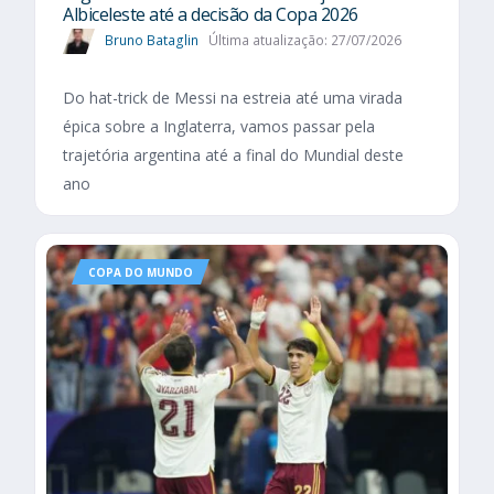
Albiceleste até a decisão da Copa 2026
Bruno Bataglin
Última atualização: 27/07/2026
Do hat-trick de Messi na estreia até uma virada
épica sobre a Inglaterra, vamos passar pela
trajetória argentina até a final do Mundial deste
ano
COPA DO MUNDO