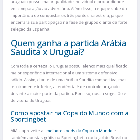
uruguaio possui maior qualidade individual e profundidade
em comparação ao adversário. Além disso, a equipe sabe da
importância de conquistar os três pontos na estreia, já que
encerrará sua participação na fase de grupos diante da forte
seleção da Espanha.
Quem ganha a partida Arábia
Saudita x Uruguai?
Com toda a certeza, o Uruguai possui elenco mais qualificado,
maior experiência internacional e um sistema defensivo
sólido. Assim, diante de uma Arábia Saudita competitiva, mas
tecnicamente inferior, a tendência é de controle uruguaio
durante a maior parte da partida. Por isso, nossa sugestão é
de vitória do Uruguai.
Como apostar na Copa do Mundo com a
Sportingbet
Aliás, aproveite as
melhores odds da Copa do Mundo
e
também apostas grátis na Sportingbet a cada gol do Brasil no