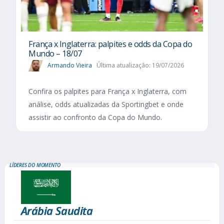
França x Inglaterra: palpites e odds da Copa do
Mundo – 18/07
Armando Vieira
Última atualização: 19/07/2026
Confira os palpites para França x Inglaterra, com
análise, odds atualizadas da Sportingbet e onde
assistir ao confronto da Copa do Mundo.
LÍDERES DO MOMENTO
Arábia Saudita