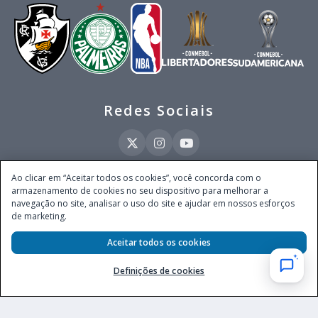
Redes Sociais
Ao clicar em “Aceitar todos os cookies”, você concorda com o
armazenamento de cookies no seu dispositivo para melhorar a
Este site é operado pela Ventmear Brasil LTDA (CNPJ 52.868.380/0001-84), com
navegação no site, analisar o uso do site e ajudar em nossos esforços
endereço na Avenida Brigadeiro Faria Lima, nº 4.055, 3º andar, Itaim Bibi, no
de marketing.
Município de São Paulo, Estado de São Paulo, CEP 04538-133, Brasil - empresa
autorizada a operar apostas de quota fixa em todo território nacional pela
Aceitar todos os cookies
Secretaria de Prêmios e Apostas do Ministério da Fazenda, conforme Portaria nº
247, de 07.02.2025, publicada no DOU em 11.2.2025.
Definições de cookies