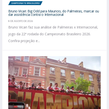
CAMPEONATO BRASILEIRO
Bruno Vicari: Big Odd para Mauricio, do Palmeiras, marcar ou
dar assistência contra o Internacional
8 DE AGOSTO DE 2026
Bruno Vicari faz sua análise de Palmeiras x Internacional,
jogo da 22ª rodada do Campeonato Brasileiro 2026.
Confira projeção e...