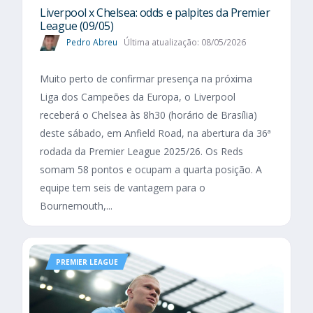
Liverpool x Chelsea: odds e palpites da Premier
League (09/05)
Pedro Abreu
Última atualização: 08/05/2026
Muito perto de confirmar presença na próxima
Liga dos Campeões da Europa, o Liverpool
receberá o Chelsea às 8h30 (horário de Brasília)
deste sábado, em Anfield Road, na abertura da 36ª
rodada da Premier League 2025/26. Os Reds
somam 58 pontos e ocupam a quarta posição. A
equipe tem seis de vantagem para o
Bournemouth,...
PREMIER LEAGUE