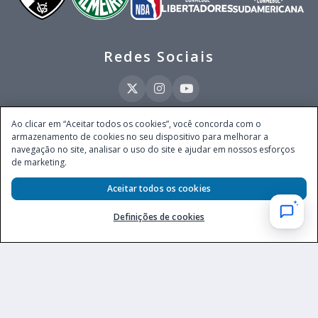
Redes Sociais
Ao clicar em “Aceitar todos os cookies”, você concorda com o
armazenamento de cookies no seu dispositivo para melhorar a
Este site é operado pela Ventmear Brasil LTDA (CNPJ 52.868.380/0001-84), com
navegação no site, analisar o uso do site e ajudar em nossos esforços
endereço na Avenida Brigadeiro Faria Lima, nº 4.055, 3º andar, Itaim Bibi, no
de marketing.
Município de São Paulo, Estado de São Paulo, CEP 04538-133, Brasil - empresa
autorizada a operar apostas de quota fixa em todo território nacional pela
Secretaria de Prêmios e Apostas do Ministério da Fazenda, conforme Portaria nº
Aceitar todos os cookies
247, de 07.02.2025, publicada no DOU em 11.2.2025.
Definições de cookies