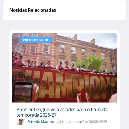
Notícias Relacionadas
PREMIER LEAGUE
Premier League: veja as odds para o título da
temporada 2026/27
Estevão Maximo
Última atualização: 06/08/2026