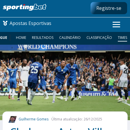
Registre-se
Apostas Esportivas
AGUE
HOME
RESULTADOS
CALENDÁRIO
CLASSIFICAÇÃO
TIMES
CONMEBOL LIBERTADORES
FUTEBOL NACIONAL
FUTEBOL INTERNACIONAL
COMO APOSTAR
MAIS ESPORTES
Guilherme Gomes
Última atualização: 26/12/2025