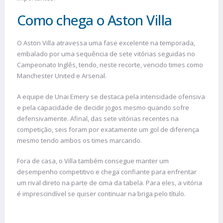
Como chega o Aston Villa
O Aston Villa atravessa uma fase excelente na temporada,
embalado por uma sequência de sete vitórias seguidas no
Campeonato Inglês, tendo, neste recorte, vencido times como
Manchester United e Arsenal.
A equipe de Unai Emery se destaca pela intensidade ofensiva
e pela capacidade de decidir jogos mesmo quando sofre
defensivamente. Afinal, das sete vitórias recentes na
competição, seis foram por exatamente um gol de diferença
mesmo tendo ambos os times marcando.
Fora de casa, o Villa também consegue manter um
desempenho competitivo e chega confiante para enfrentar
um rival direto na parte de cima da tabela. Para eles, a vitória
é imprescindível se quiser continuar na briga pelo título.