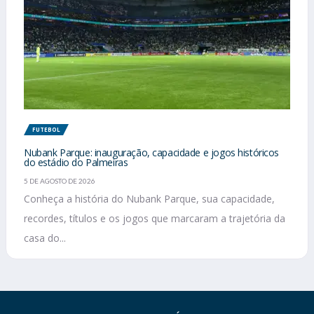
FUTEBOL
Nubank Parque: inauguração, capacidade e jogos históricos
do estádio do Palmeiras
5 DE AGOSTO DE 2026
Conheça a história do Nubank Parque, sua capacidade,
recordes, títulos e os jogos que marcaram a trajetória da
casa do...