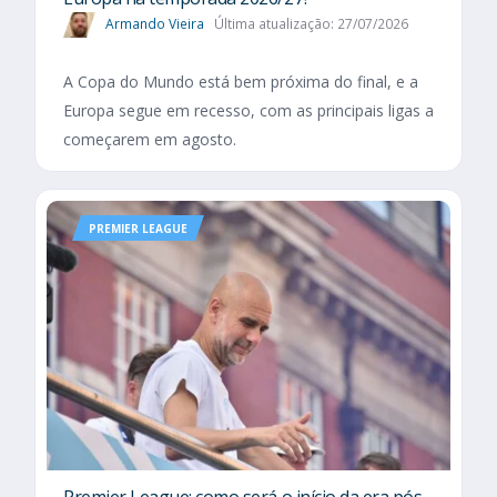
Armando Vieira
Última atualização: 27/07/2026
A Copa do Mundo está bem próxima do final, e a
Europa segue em recesso, com as principais ligas a
começarem em agosto.
PREMIER LEAGUE