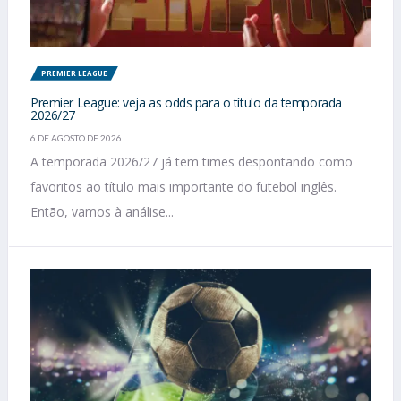
PREMIER LEAGUE
Premier League: veja as odds para o título da temporada
2026/27
6 DE AGOSTO DE 2026
A temporada 2026/27 já tem times despontando como
favoritos ao título mais importante do futebol inglês.
Então, vamos à análise...