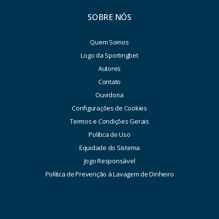
SOBRE NÓS
Quem Somos
Logo da Sportingbet
Autores
Contato
Ouvidoria
Configurações de Cookies
Termos e Condições Gerais
Política de Uso
Equidade do Sistema
Jogo Responsável
Política de Prevenção à Lavagem de Dinheiro