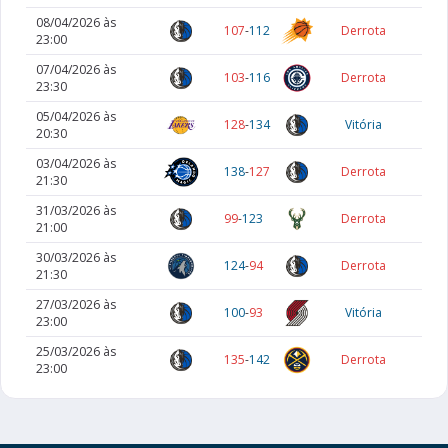
08/04/2026 às
107
-
112
Derrota
23:00
07/04/2026 às
103
-
116
Derrota
23:30
05/04/2026 às
128
-
134
Vitória
20:30
03/04/2026 às
138
-
127
Derrota
21:30
31/03/2026 às
99
-
123
Derrota
21:00
30/03/2026 às
124
-
94
Derrota
21:30
27/03/2026 às
100
-
93
Vitória
23:00
25/03/2026 às
135
-
142
Derrota
23:00