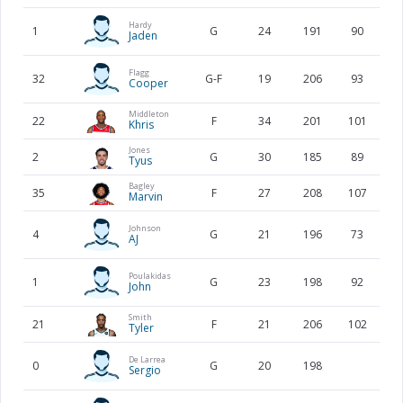
Hardy
1
G
24
191
90
US
Jaden
Flagg
32
G-F
19
206
93
US
Cooper
Middleton
22
F
34
201
101
US
Khris
Jones
2
G
30
185
89
US
Tyus
Bagley
35
F
27
208
107
US
Marvin
Johnson
4
G
21
196
73
US
AJ
Poulakidas
1
G
23
198
92
US
John
Smith
21
F
21
206
102
US
Tyler
De Larrea
0
G
20
198
ESP
Sergio