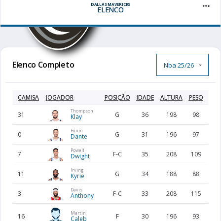
DALLAS MAVERICKS
ELENCO
Elenco Completo
CAMISA
JOGADOR
POSIÇÃO
IDADE
ALTURA
PESO
PAÍ
Thompson
31
G
36
198
98
US
Klay
Exum
0
G
31
196
97
AU
Dante
Powell
7
F-C
35
208
109
CA
Dwight
Irving
11
G
34
188
88
US
Kyrie
Davis
3
F-C
33
208
115
US
Anthony
Martin
16
F
30
196
93
US
Caleb