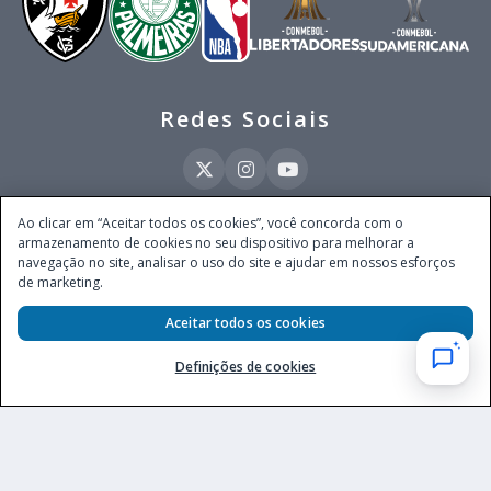
Redes Sociais
Ao clicar em “Aceitar todos os cookies”, você concorda com o
armazenamento de cookies no seu dispositivo para melhorar a
Este site é operado pela Ventmear Brasil LTDA (CNPJ 52.868.380/0001-84), com
navegação no site, analisar o uso do site e ajudar em nossos esforços
endereço na Avenida Brigadeiro Faria Lima, nº 4.055, 3º andar, Itaim Bibi, no
de marketing.
Município de São Paulo, Estado de São Paulo, CEP 04538-133, Brasil - empresa
autorizada a operar apostas de quota fixa em todo território nacional pela
Secretaria de Prêmios e Apostas do Ministério da Fazenda, conforme Portaria nº
Aceitar todos os cookies
247, de 07.02.2025, publicada no DOU em 11.2.2025.
Definições de cookies