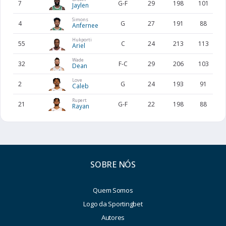
7
G-F
29
198
101
US
Jaylen
Simons
4
G
27
191
88
US
Anfernee
Hukporti
55
C
24
213
113
DE
Ariel
Wade
32
F-C
29
206
103
US
Dean
Love
2
G
24
193
91
US
Caleb
Rupert
21
G-F
22
198
88
FR
Rayan
SOBRE NÓS
Quem Somos
Logo da Sportingbet
Autores