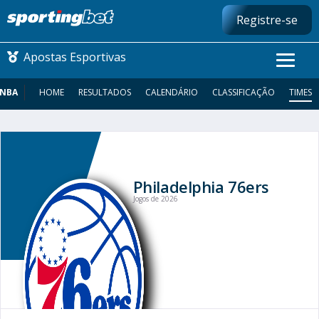
Registre-se
Apostas Esportivas
NBA
HOME
RESULTADOS
CALENDÁRIO
CLASSIFICAÇÃO
TIMES
CONMEBOL LIBERTADORES
FUTEBOL NACIONAL
Philadelphia 76ers
FUTEBOL INTERNACIONAL
Jogos de 2026
COMO APOSTAR
MAIS ESPORTES