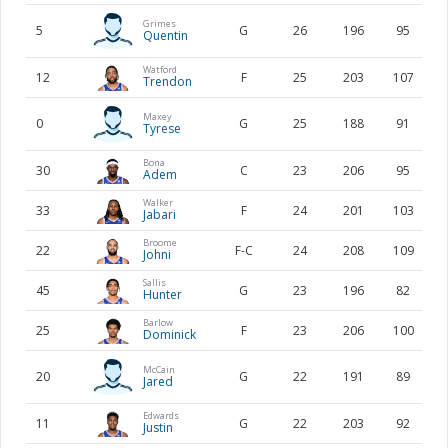
Grimes
5
G
26
196
95
US
Quentin
Watford
12
F
25
203
107
US
Trendon
Maxey
0
G
25
188
91
US
Tyrese
Bona
30
C
23
206
95
TU
Adem
Walker
33
F
24
201
103
US
Jabari
Broome
22
F-C
24
208
109
US
Johni
Sallis
45
G
23
196
82
US
Hunter
Barlow
25
F
23
206
100
US
Dominick
McCain
20
G
22
191
89
US
Jared
Edwards
11
G
22
203
92
US
Justin