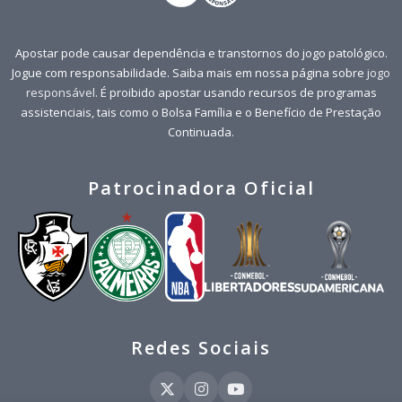
Apostar pode causar dependência e transtornos do jogo patológico.
Jogue com responsabilidade. Saiba mais em nossa página sobre
jogo
responsável
. É proibido apostar usando recursos de programas
assistenciais, tais como o Bolsa Família e o Benefício de Prestação
Continuada.
Patrocinadora Oficial
Redes Sociais