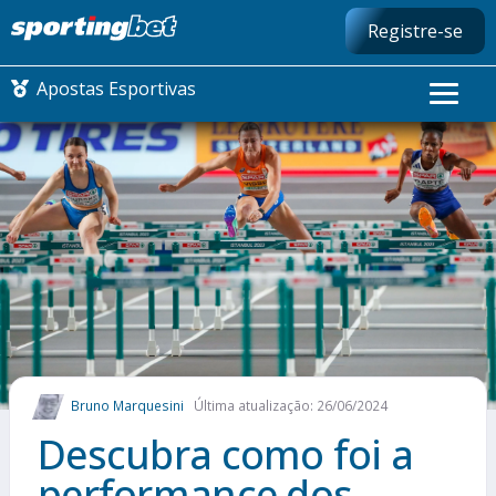
Registre-se
Apostas Esportivas
CONMEBOL LIBERTADORES
FUTEBOL NACIONAL
FUTEBOL INTERNACIONAL
COMO APOSTAR
Bruno Marquesini
Última atualização: 26/06/2024
MAIS ESPORTES
Descubra como foi a
performance dos