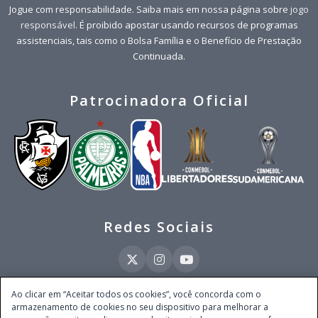
Jogue com responsabilidade. Saiba mais em nossa página sobre
jogo
responsável
. É proibido apostar usando recursos de programas
assistenciais, tais como o Bolsa Família e o Benefício de Prestação
Continuada.
Patrocinadora Oficial
Redes Sociais
Ao clicar em “Aceitar todos os cookies”, você concorda com o
armazenamento de cookies no seu dispositivo para melhorar a
Este site é operado pela Ventmear Brasil LTDA (CNPJ 52.868.380/0001-84), com