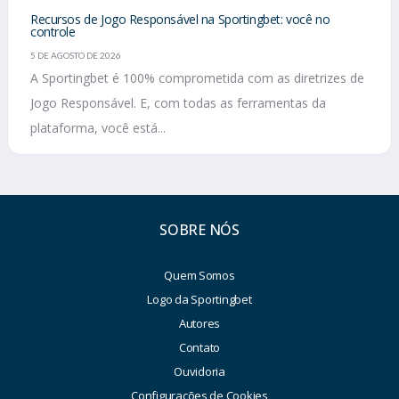
Recursos de Jogo Responsável na Sportingbet: você no
controle
5 DE AGOSTO DE 2026
A Sportingbet é 100% comprometida com as diretrizes de
Jogo Responsável. E, com todas as ferramentas da
plataforma, você está...
SOBRE NÓS
Quem Somos
Logo da Sportingbet
Autores
Contato
Ouvidoria
Configurações de Cookies