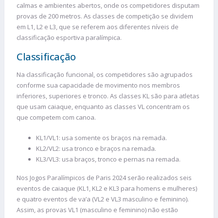
calmas e ambientes abertos, onde os competidores disputam
provas de 200 metros. As classes de competição se dividem
em L1, L2 e L3, que se referem aos diferentes níveis de
classificação esportiva paralímpica.
Classificação
Na classificação funcional, os competidores são agrupados
conforme sua capacidade de movimento nos membros
inferiores, superiores e tronco. As classes KL são para atletas
que usam caiaque, enquanto as classes VL concentram os
que competem com canoa.
KL1/VL1: usa somente os braços na remada.
KL2/VL2: usa tronco e braços na remada.
KL3/VL3: usa braços, tronco e pernas na remada.
Nos Jogos Paralímpicos de Paris 2024 serão realizados seis
eventos de caiaque (KL1, KL2 e KL3 para homens e mulheres)
e quatro eventos de va’a (VL2 e VL3 masculino e feminino).
Assim, as provas VL1 (masculino e feminino) não estão