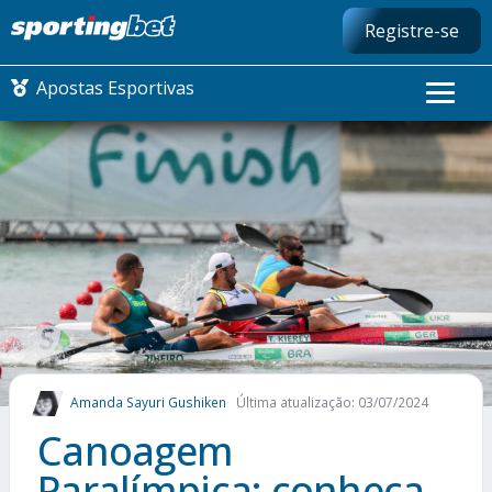
Registre-se
Apostas Esportivas
CONMEBOL LIBERTADORES
FUTEBOL NACIONAL
FUTEBOL INTERNACIONAL
COMO APOSTAR
Amanda Sayuri Gushiken
Última atualização: 03/07/2024
MAIS ESPORTES
Canoagem
Paralímpica: conheça