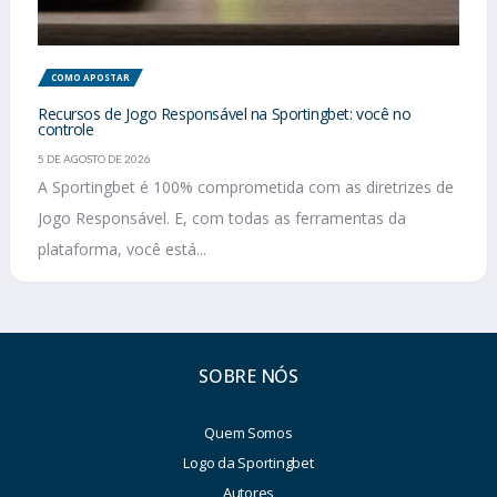
COMO APOSTAR
Recursos de Jogo Responsável na Sportingbet: você no
controle
5 DE AGOSTO DE 2026
A Sportingbet é 100% comprometida com as diretrizes de
Jogo Responsável. E, com todas as ferramentas da
plataforma, você está...
SOBRE NÓS
Quem Somos
Logo da Sportingbet
Autores