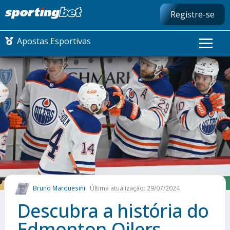
Registre-se
Apostas Esportivas
CONMEBOL LIBERTADORES
FUTEBOL NACIONAL
FUTEBOL INTERNACIONAL
COMO APOSTAR
Bruno Marquesini
Última atualização: 29/07/2024
MAIS ESPORTES
Descubra a história do
Edmonton Oilers