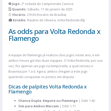
⚽ Jogo:
2ª rodada do Campeonato Carioca
🗓️ Quando:
Sábado, 17 de janeiro de 2025
⏰
Horário:
21h30 (horário de Brasília)
🏟️ Estádio:
Raulino de Oliveira, Volta Redonda (RJ)
As odds para Volta Redonda x
Flamengo
A equipe do Flamengo já realizou dois jogos neste ano, e em
ambos houve gol das duas equipes. O Volta Redonda, por sua
vez, fez apenas um jogo na temporada, a qual venceu o
Boavista por 1 a 0. Agora, ambos chegam a este jogo
querendo conquistar os pontos em disputa.
Dicas de palpites Volta Redonda x
Flamengo
Chance Dupla: Empate ou Flamengo
| Odd: 1.40
Sim para Ambos Marcam
| Odd: 1.71