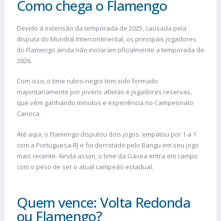
Como chega o Flamengo
Devido à extensão da temporada de 2025, causada pela
disputa do Mundial Intercontinental, os principais jogadores
do Flamengo ainda não iniciaram oficialmente a temporada de
2026.
Com isso, o time rubro-negro tem sido formado
majoritariamente por jovens atletas e jogadores reservas,
que vêm ganhando minutos e experiência no Campeonato
Carioca.
Até aqui, o Flamengo disputou dois jogos: empatou por 1 a 1
com a Portuguesa-RJ e foi derrotado pelo Bangu em seu jogo
mais recente. Ainda assim, o time da Gávea entra em campo
com o peso de ser o atual campeão estadual.
Quem vence: Volta Redonda
ou Flamengo?