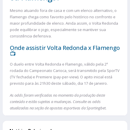
Mesmo atuando fora de casa e com um elenco alternativo, o
Flamengo chega como favorito pelo histórico no confronto e
maior profundidade de elenco. Ainda assim, o Volta Redonda
pode equilibrar o jogo, especialmente se mantiver sua
consistência defensiva.
Onde assistir Volta Redonda x Flamengo
📺
O duelo entre Volta Redonda e Flamengo, válido pela 2ª
rodada do Campeonato Carioca, será transmitido pela SporTV
(TV fechada) e Premiere (pay-per-view). O apito inicial está
previsto para às 21h30 deste sábado, dia 17 de janeiro.
As odds foram verificadas no momento da produção deste
conteúdo e estão sujeitas a mudanças. Consulte as odds
atualizadas na seção de apostas esportivas da Sportingbet.