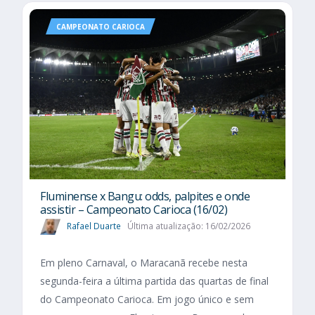
CAMPEONATO CARIOCA
Fluminense x Bangu: odds, palpites e onde
assistir – Campeonato Carioca (16/02)
Rafael Duarte
Última atualização: 16/02/2026
Em pleno Carnaval, o Maracanã recebe nesta
segunda-feira a última partida das quartas de final
do Campeonato Carioca. Em jogo único e sem