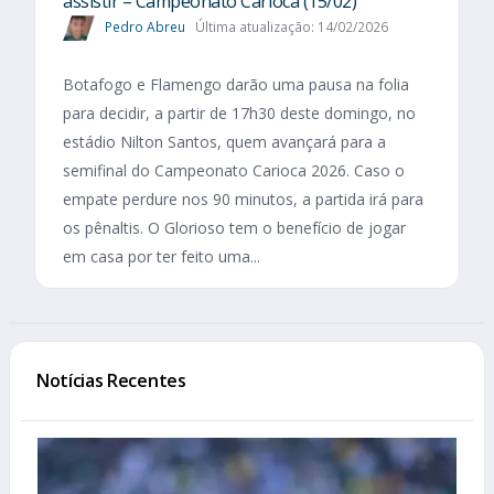
assistir – Campeonato Carioca (15/02)
Pedro Abreu
Última atualização: 14/02/2026
Botafogo e Flamengo darão uma pausa na folia
para decidir, a partir de 17h30 deste domingo, no
estádio Nilton Santos, quem avançará para a
semifinal do Campeonato Carioca 2026. Caso o
empate perdure nos 90 minutos, a partida irá para
os pênaltis. O Glorioso tem o benefício de jogar
em casa por ter feito uma...
Notícias Recentes