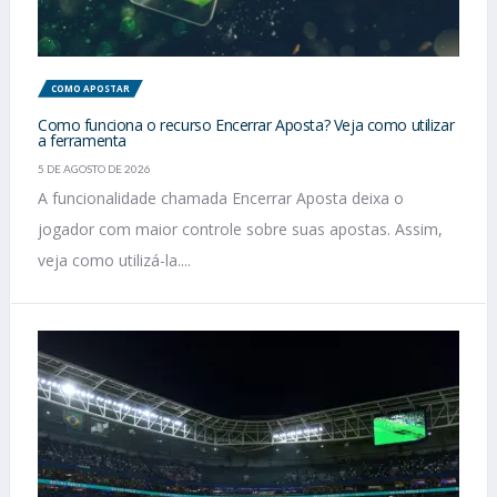
COMO APOSTAR
Como funciona o recurso Encerrar Aposta? Veja como utilizar
a ferramenta
5 DE AGOSTO DE 2026
A funcionalidade chamada Encerrar Aposta deixa o
jogador com maior controle sobre suas apostas. Assim,
veja como utilizá-la....