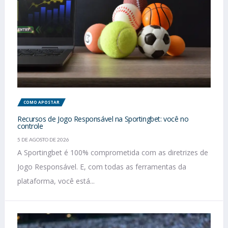
COMO APOSTAR
Recursos de Jogo Responsável na Sportingbet: você no
controle
5 DE AGOSTO DE 2026
A Sportingbet é 100% comprometida com as diretrizes de
Jogo Responsável. E, com todas as ferramentas da
plataforma, você está...