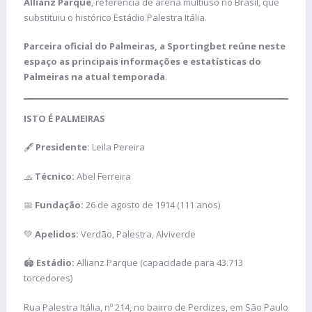
Allianz Parque
, referência de arena multiuso no Brasil, que
substituiu o histórico Estádio Palestra Itália.
Parceira oficial do Palmeiras, a Sportingbet reúne neste
espaço as principais informações e estatísticas do
Palmeiras na atual temporada
.
ISTO É PALMEIRAS
🖋️
Presidente:
Leila Pereira
🧢
Técnico:
Abel Ferreira
📅
Fundação:
26 de agosto de 1914 (111 anos)
💚
Apelidos:
Verdão, Palestra, Alviverde
🏟️
Estádio:
Allianz Parque (capacidade para 43.713
torcedores)
Rua Palestra Itália, nº 214, no bairro de Perdizes, em São Paulo