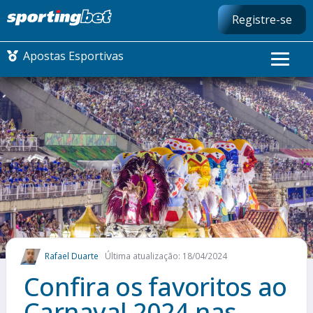
Registre-se
Apostas Esportivas
CONMEBOL LIBERTADORES
FUTEBOL NACIONAL
FUTEBOL INTERNACIONAL
COMO APOSTAR
Rafael Duarte
Última atualização: 18/04/2024
MAIS ESPORTES
Confira os favoritos ao
Carnaval 2024 nas