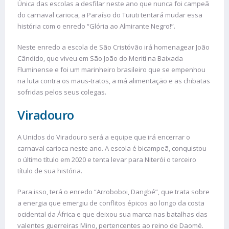
Única das escolas a desfilar neste ano que nunca foi campeã
do carnaval carioca, a Paraíso do Tuiuti tentará mudar essa
história com o enredo “Glória ao Almirante Negro!”.
Neste enredo a escola de São Cristóvão irá homenagear João
Cândido, que viveu em São João do Meriti na Baixada
Fluminense e foi um marinheiro brasileiro que se empenhou
na luta contra os maus-tratos, a má alimentação e as chibatas
sofridas pelos seus colegas.
Viradouro
A Unidos do Viradouro será a equipe que irá encerrar o
carnaval carioca neste ano. A escola é bicampeã, conquistou
o último título em 2020 e tenta levar para Niterói o terceiro
título de sua história.
Para isso, terá o enredo “Arroboboi, Dangbé”, que trata sobre
a energia que emergiu de conflitos épicos ao longo da costa
ocidental da África e que deixou sua marca nas batalhas das
valentes guerreiras Mino, pertencentes ao reino de Daomé.