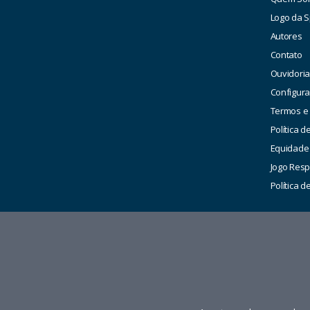
Logo da S
Autores
Contato
Ouvidori
Configur
Termos e
Política d
Equidade
Jogo Res
Política 