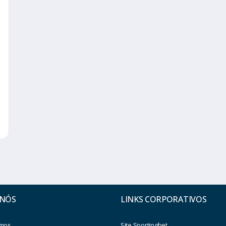
 NÓS
LINKS CORPORATIVOS
mos
Site Sportingbet