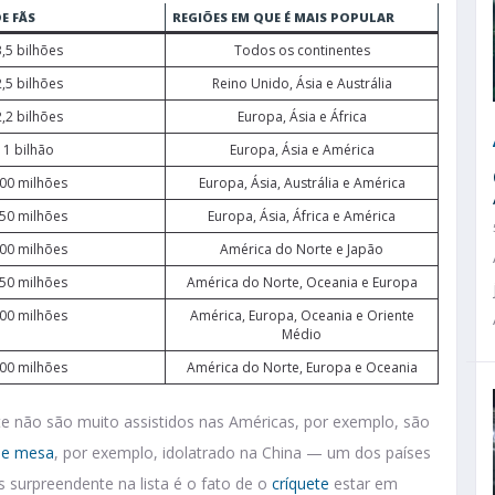
E FÃS
REGIÕES EM QUE É MAIS POPULAR
3,5 bilhões
Todos os continentes
2,5 bilhões
Reino Unido, Ásia e Austrália
2,2 bilhões
Europa, Ásia e África
1 bilhão
Europa, Ásia e América
00 milhões
Europa, Ásia, Austrália e América
50 milhões
Europa, Ásia, África e América
00 milhões
América do Norte e Japão
50 milhões
América do Norte, Oceania e Europa
00 milhões
América, Europa, Oceania e Oriente
Médio
00 milhões
América do Norte, Europa e Oceania
e não são muito assistidos nas Américas, por exemplo, são
de mesa
, por exemplo, idolatrado na China — um dos países
surpreendente na lista é o fato de o
críquete
estar em