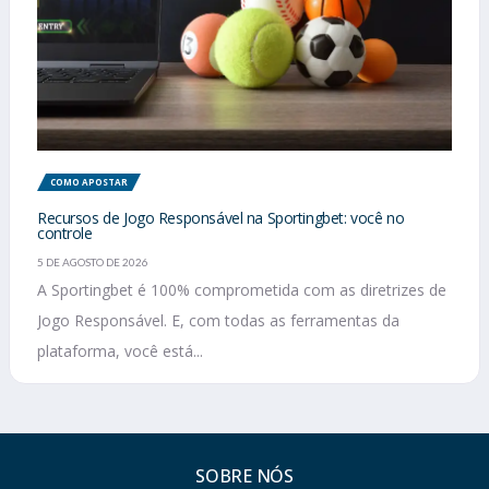
COMO APOSTAR
Recursos de Jogo Responsável na Sportingbet: você no
controle
5 DE AGOSTO DE 2026
A Sportingbet é 100% comprometida com as diretrizes de
Jogo Responsável. E, com todas as ferramentas da
plataforma, você está...
SOBRE NÓS