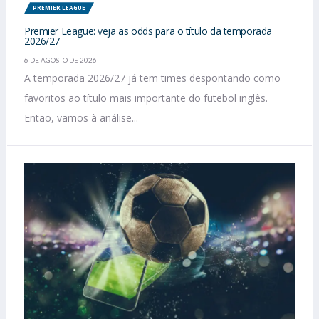
PREMIER LEAGUE
Premier League: veja as odds para o título da temporada
2026/27
6 DE AGOSTO DE 2026
A temporada 2026/27 já tem times despontando como
favoritos ao título mais importante do futebol inglês.
Então, vamos à análise...