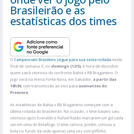
Brasileirão e as
estatísticas dos times
O
Campeonato Brasileiro segue para sua sexta rodada
neste
final de semana. E, no
domingo (12/5)
, é hora de descobrir
quem sairá vitorioso do confronto Bahia x RB Bragantino. O
jogo será na Arena Fonte Nova, em Salvador,
a partir das
18h30
, com transmissão ao vivo para
assinantes do
Premiere.
As estatísticas de Bahia x RB Bragantino começam com a
última rodada do Brasileirão. Na ocasião, o time baiano saiu
vitorioso após Everaldo e Rafael Ratão marcarem um gol cada
um em cima do Botafogo. O time carioca, porém, colocou a
bola no fundo da rede apenas uma vez com Jeffinho.