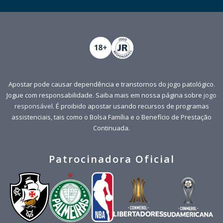
Apostar pode causar dependência e transtornos do jogo patológico.
Jogue com responsabilidade. Saiba mais em nossa página sobre
jogo
responsável
. É proibido apostar usando recursos de programas
assistenciais, tais como o Bolsa Família e o Benefício de Prestação
Continuada.
Patrocinadora Oficial