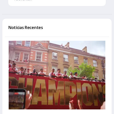
Notícias Recentes