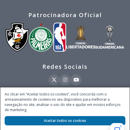
Patrocinadora Oficial
Redes Sociais
Ao clicar em “Aceitar todos os cookies”, você concorda com o
armazenamento de cookies no seu dispositivo para melhorar a
Este site é operado pela Ventmear Brasil LTDA (CNPJ 52.868.380/0001-84), com
navegação no site, analisar o uso do site e ajudar em nossos esforços
endereço na Avenida Brigadeiro Faria Lima, nº 4.055, 3º andar, Itaim Bibi, no
de marketing.
Município de São Paulo, Estado de São Paulo, CEP 04538-133, Brasil - empresa
autorizada a operar apostas de quota fixa em todo território nacional pela
Secretaria de Prêmios e Apostas do Ministério da Fazenda, conforme Portaria nº
Aceitar todos os cookies
247, de 07.02.2025, publicada no DOU em 11.2.2025.