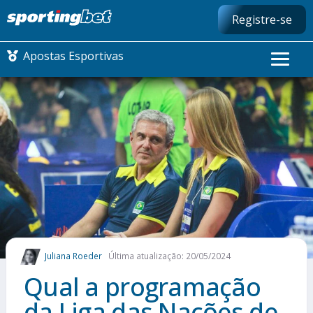
Registre-se
Apostas Esportivas
CONMEBOL LIBERTADORES
FUTEBOL NACIONAL
FUTEBOL INTERNACIONAL
COMO APOSTAR
Juliana Roeder
Última atualização: 20/05/2024
MAIS ESPORTES
Qual a programação
da Liga das Nações de