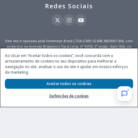
Redes Sociais
Este site é operado pela Ventmear Brasil LTDA (CNPJ 52.868.380/0001-84), com
endereço na Avenida Brigadeiro Faria Lima, nº 4.055, 3º andar, Itaim Bibi, no
Município de São Paulo, Estado de São Paulo, CEP 04538-133, Brasil - empresa
Ao clicar em “Aceitar todos os cookies”, você concorda com o
autorizada a operar apostas de quota fixa em todo território nacional pela
armazenamento de cookies no seu dispositivo para melhorar a
Secretaria de Prêmios e Apostas do Ministério da Fazenda, conforme Portaria nº
navegação no site, analisar o uso do site e ajudar em nossos esforços
247, de 07.02.2025, publicada no DOU em 11.2.2025.
de marketing.
Aceitar todos os cookies
Definições de cookies