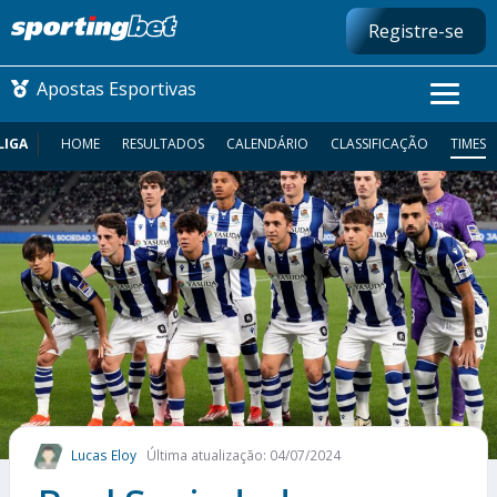
Registre-se
Apostas Esportivas
LIGA
HOME
RESULTADOS
CALENDÁRIO
CLASSIFICAÇÃO
TIMES
CONMEBOL LIBERTADORES
FUTEBOL NACIONAL
FUTEBOL INTERNACIONAL
COMO APOSTAR
MAIS ESPORTES
Lucas Eloy
Última atualização: 04/07/2024