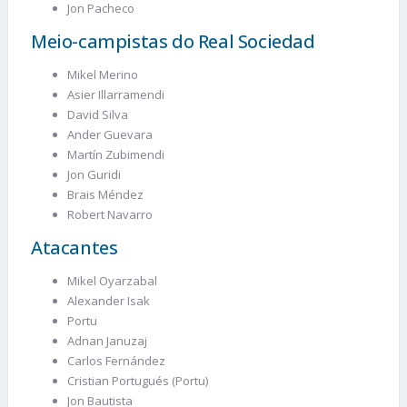
Jon Pacheco
Meio-campistas do Real Sociedad
Mikel Merino
Asier Illarramendi
David Silva
Ander Guevara
Martín Zubimendi
Jon Guridi
Brais Méndez
Robert Navarro
Atacantes
Mikel Oyarzabal
Alexander Isak
Portu
Adnan Januzaj
Carlos Fernández
Cristian Portugués (Portu)
Jon Bautista