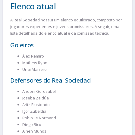
Elenco atual
A Real Sociedad possui um elenco equilibrado, composto por
jogadores experientes e jovens promissores. A seguir, uma
lista detalhada do elenco atual e da comissão técnica.
Goleiros
Álex Remiro
Mathew Ryan
Unai Marrero
Defensores do Real Sociedad
Andoni Gorosabel
Joseba Zaldúa
Aritz Elustondo
Igor Zubeldia
Robin Le Normand
Diego Rico
Aihen Muñoz