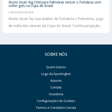
Bruno Vicari: Big Odd para Palmeiras vencer o Fortaleza sem
sofrer gols na Copa do Brasil
5 DE AGOSTO DE 2026
Bruno Vicari faz sua análise de Fortaleza x Palmeiras, jogo
de volta das oitavas da Copa do Brasil. Confira projeção...
SOBRE NÓS
Quem Somos
Logo da Sportingbet
Autores
Contato
Ouvidoria
Configurações de Cookies
Termos e Condições Gerais