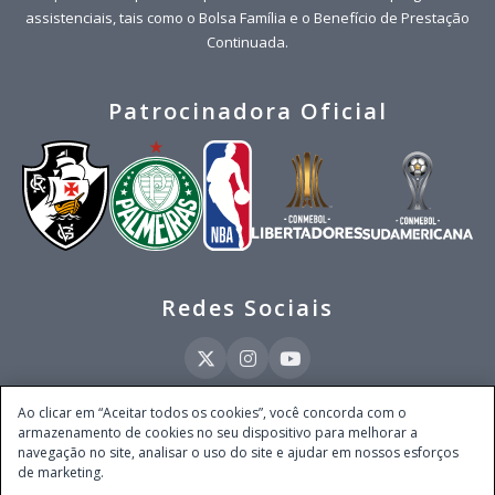
assistenciais, tais como o Bolsa Família e o Benefício de Prestação
Continuada.
Patrocinadora Oficial
Redes Sociais
Ao clicar em “Aceitar todos os cookies”, você concorda com o
armazenamento de cookies no seu dispositivo para melhorar a
Este site é operado pela Ventmear Brasil LTDA (CNPJ 52.868.380/0001-84), com
navegação no site, analisar o uso do site e ajudar em nossos esforços
endereço na Avenida Brigadeiro Faria Lima, nº 4.055, 3º andar, Itaim Bibi, no
de marketing.
Município de São Paulo, Estado de São Paulo, CEP 04538-133, Brasil - empresa
autorizada a operar apostas de quota fixa em todo território nacional pela