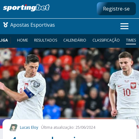
Registre-se
Apostas Esportivas
LIGA
HOME
RESULTADOS
CALENDÁRIO
CLASSIFICAÇÃO
TIMES
CONMEBOL LIBERTADORES
FUTEBOL NACIONAL
FUTEBOL INTERNACIONAL
COMO APOSTAR
MAIS ESPORTES
Lucas Eloy
Última atualização: 25/06/2024