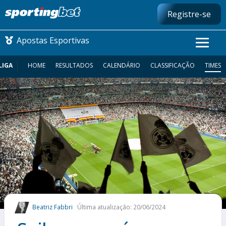
Registre-se
Apostas Esportivas
LIGA
HOME
RESULTADOS
CALENDÁRIO
CLASSIFICAÇÃO
TIMES
CONMEBOL LIBERTADORES
FUTEBOL NACIONAL
FUTEBOL INTERNACIONAL
COMO APOSTAR
MAIS ESPORTES
Beatriz Fabbri
Última atualização: 20/06/2024