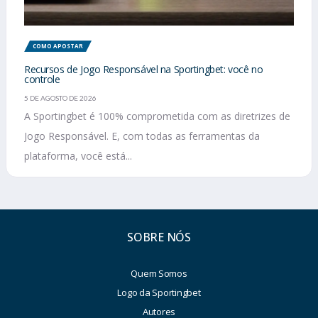
COMO APOSTAR
Recursos de Jogo Responsável na Sportingbet: você no
controle
5 DE AGOSTO DE 2026
A Sportingbet é 100% comprometida com as diretrizes de
Jogo Responsável. E, com todas as ferramentas da
plataforma, você está...
SOBRE NÓS
Quem Somos
Logo da Sportingbet
Autores