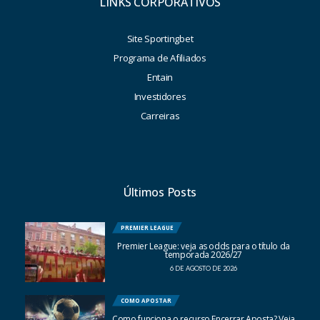
LINKS CORPORATIVOS
Site Sportingbet
Programa de Afiliados
Entain
Investidores
Carreiras
Últimos Posts
PREMIER LEAGUE
Premier League: veja as odds para o título da
temporada 2026/27
6 DE AGOSTO DE 2026
COMO APOSTAR
Como funciona o recurso Encerrar Aposta? Veja