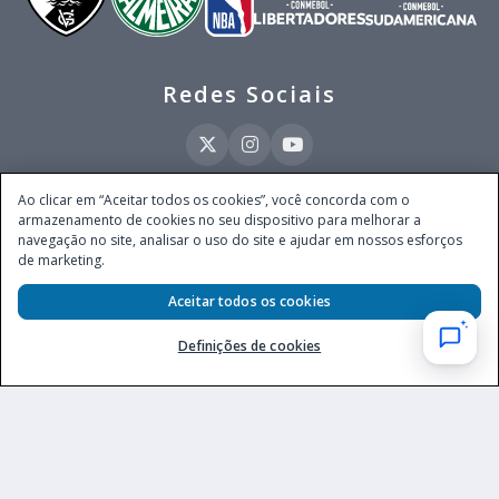
Redes Sociais
Ao clicar em “Aceitar todos os cookies”, você concorda com o
armazenamento de cookies no seu dispositivo para melhorar a
Este site é operado pela Ventmear Brasil LTDA (CNPJ 52.868.380/0001-84), com
navegação no site, analisar o uso do site e ajudar em nossos esforços
endereço na Avenida Brigadeiro Faria Lima, nº 4.055, 3º andar, Itaim Bibi, no
de marketing.
Município de São Paulo, Estado de São Paulo, CEP 04538-133, Brasil - empresa
autorizada a operar apostas de quota fixa em todo território nacional pela
Secretaria de Prêmios e Apostas do Ministério da Fazenda, conforme Portaria nº
Aceitar todos os cookies
247, de 07.02.2025, publicada no DOU em 11.2.2025.
Definições de cookies