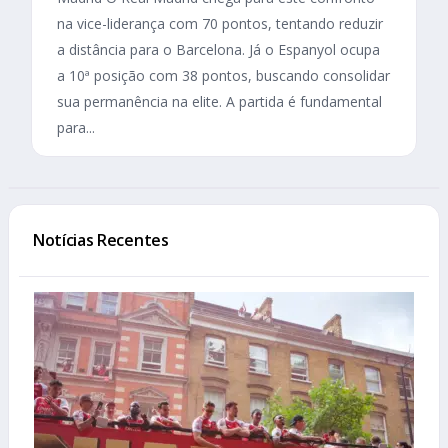
na vice-liderança com 70 pontos, tentando reduzir
a distância para o Barcelona. Já o Espanyol ocupa
a 10ª posição com 38 pontos, buscando consolidar
sua permanência na elite. A partida é fundamental
para...
Notícias Recentes