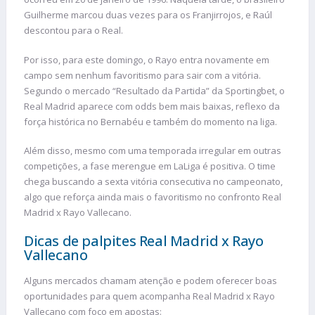
Guilherme marcou duas vezes para os Franjirrojos, e Raúl
descontou para o Real.
Por isso, para este domingo, o Rayo entra novamente em
campo sem nenhum favoritismo para sair com a vitória.
Segundo o mercado “Resultado da Partida” da Sportingbet, o
Real Madrid aparece com odds bem mais baixas, reflexo da
força histórica no Bernabéu e também do momento na liga.
Além disso, mesmo com uma temporada irregular em outras
competições, a fase merengue em LaLiga é positiva. O time
chega buscando a sexta vitória consecutiva no campeonato,
algo que reforça ainda mais o favoritismo no confronto Real
Madrid x Rayo Vallecano.
Dicas de palpites Real Madrid x Rayo
Vallecano
Alguns mercados chamam atenção e podem oferecer boas
oportunidades para quem acompanha Real Madrid x Rayo
Vallecano com foco em apostas: