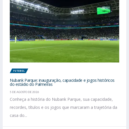
FUTEBOL
Nubank Parque: inauguração, capacidade e jogos históricos
do estádio do Palmeiras
5 DE AGOSTO DE 2026
Conheça a história do Nubank Parque, sua capacidade,
recordes, títulos e os jogos que marcaram a trajetória da
casa do...