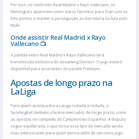
Por isso, no confronto Real Madrid x Rayo Vallecano, os
Merengues aparecem como claros favoritos para ficar com os
três pontos e manter a perseguição ao Barcelona na luta pelo
título.
Onde assistir Real Madrid x Rayo
Vallecano 📺
A partida entre Real Madrid x Rayo Vallecano terá
transmissão exclusiva do streaming Disney+. O jogo estará
disponível para assinantes do pacote Premium.
Apostas de longo prazo na
LaLiga
Para quem acompanha a LaLiga rodada a rodada, a
Sportingbet também oferece mercados de longo prazo, como
as apostas no campeão do Campeonato Espanhol. A disputa
segue equilibrada, o que torna esse tipo de mercado ainda
mais interessante para quem pensa além de um único jogo.