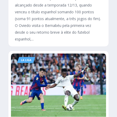
alcançado desde a temporada 12/13, quando
venceu o título espanhol somando 100 pontos
(soma 91 pontos atualmente, a três jogos do fim).
O Oviedo visita o Bernabéu pela primeira vez
desde o seu retorno breve à elite do futebol
espanhol,...
LA LIGA