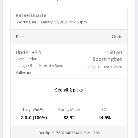
Rafael Duarte
SportingBet
•
January 30, 2026 at 2:53pm
Pick
Odds
Under +3.5
-160 on
Sportingbet
Over/Under
LaLiga • Real Madrid v Rayo
CLOSED • 02/01/2026
Vallecano
See all 2 picks
Tally (Win %)
Money Meter
ROI
2-0-0 (100%)
$8.92
44.6%
Betslip #1769784836429-3b81-765