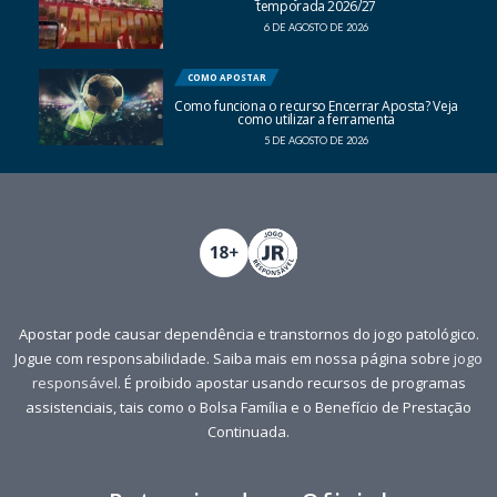
temporada 2026/27
6 DE AGOSTO DE 2026
COMO APOSTAR
Como funciona o recurso Encerrar Aposta? Veja
como utilizar a ferramenta
5 DE AGOSTO DE 2026
Apostar pode causar dependência e transtornos do jogo patológico.
Jogue com responsabilidade. Saiba mais em nossa página sobre
jogo
responsável
. É proibido apostar usando recursos de programas
assistenciais, tais como o Bolsa Família e o Benefício de Prestação
Continuada.