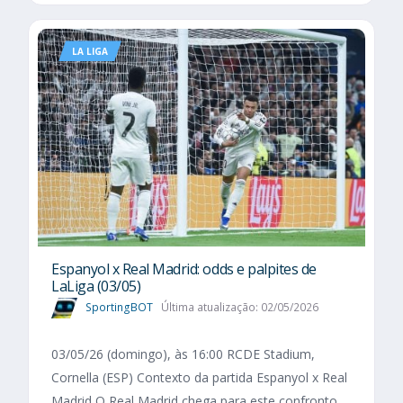
LA LIGA
Espanyol x Real Madrid: odds e palpites de
LaLiga (03/05)
SportingBOT
Última atualização: 02/05/2026
03/05/26 (domingo), às 16:00 RCDE Stadium,
Cornella (ESP) Contexto da partida Espanyol x Real
Madrid O Real Madrid chega para este confronto