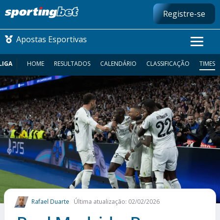
Registre-se
Apostas Esportivas
LIGA
HOME
RESULTADOS
CALENDÁRIO
CLASSIFICAÇÃO
TIMES
CONMEBOL LIBERTADORES
FUTEBOL NACIONAL
FUTEBOL INTERNACIONAL
COMO APOSTAR
MAIS ESPORTES
Rafael Duarte
Última atualização: 02/02/2026