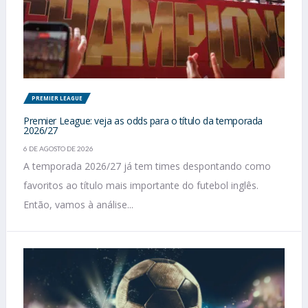
PREMIER LEAGUE
Premier League: veja as odds para o título da temporada
2026/27
6 DE AGOSTO DE 2026
A temporada 2026/27 já tem times despontando como
favoritos ao título mais importante do futebol inglês.
Então, vamos à análise...