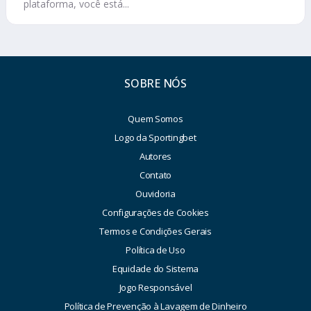
plataforma, você está...
SOBRE NÓS
Quem Somos
Logo da Sportingbet
Autores
Contato
Ouvidoria
Configurações de Cookies
Termos e Condições Gerais
Política de Uso
Equidade do Sistema
Jogo Responsável
Política de Prevenção à Lavagem de Dinheiro