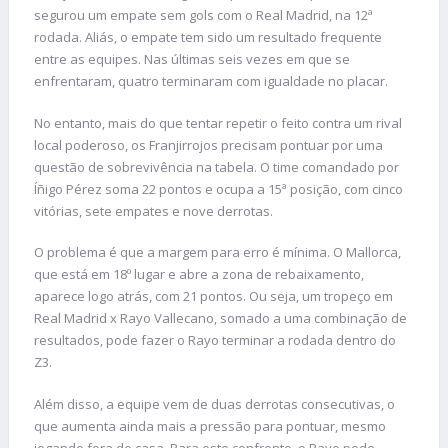
segurou um empate sem gols com o Real Madrid, na 12ª
rodada. Aliás, o empate tem sido um resultado frequente
entre as equipes. Nas últimas seis vezes em que se
enfrentaram, quatro terminaram com igualdade no placar.
No entanto, mais do que tentar repetir o feito contra um rival
local poderoso, os Franjirrojos precisam pontuar por uma
questão de sobrevivência na tabela. O time comandado por
Íñigo Pérez soma 22 pontos e ocupa a 15ª posição, com cinco
vitórias, sete empates e nove derrotas.
O problema é que a margem para erro é mínima. O Mallorca,
que está em 18º lugar e abre a zona de rebaixamento,
aparece logo atrás, com 21 pontos. Ou seja, um tropeço em
Real Madrid x Rayo Vallecano, somado a uma combinação de
resultados, pode fazer o Rayo terminar a rodada dentro do
Z3.
Além disso, a equipe vem de duas derrotas consecutivas, o
que aumenta ainda mais a pressão para pontuar, mesmo
jogando fora de casa. Para este confronto, o Rayo pode