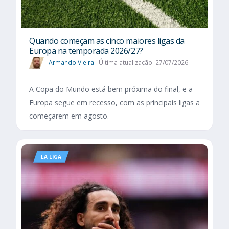
Quando começam as cinco maiores ligas da
Europa na temporada 2026/27?
Armando Vieira
Última atualização: 27/07/2026
A Copa do Mundo está bem próxima do final, e a
Europa segue em recesso, com as principais ligas a
começarem em agosto.
LA LIGA