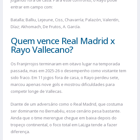
entrar em campo com:
Batalla; Balliu, Lejeune, Ciss, Chavarría; Palazón, Valentín,
Díaz; Akhomach, De Frutos, A. García.
Quem vence Real Madrid x
Rayo Vallecano?
Os Franjirrojos terminaram em oitavo lugar na temporada
passada, mas em 2025-26 o desempenho como visitante tem
sido fraco. Em 11 jogos fora de casa, o Rayo perdeu sete,
marcou apenas nove gols e mostrou dificuldades para
competir longe de Vallecas.
Diante de um adversário como o Real Madrid, que costuma
ser dominante no Bernabéu, esse cenário pesa bastante.
Ainda que o time merengue chegue em baixa depois do
tropeço continental, o foco total em LaLiga tende a fazer
diferença.