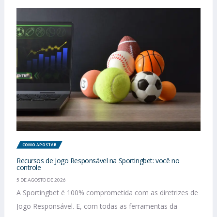
COMO APOSTAR
Recursos de Jogo Responsável na Sportingbet: você no
controle
5 DE AGOSTO DE 2026
A Sportingbet é 100% comprometida com as diretrizes de
Jogo Responsável. E, com todas as ferramentas da