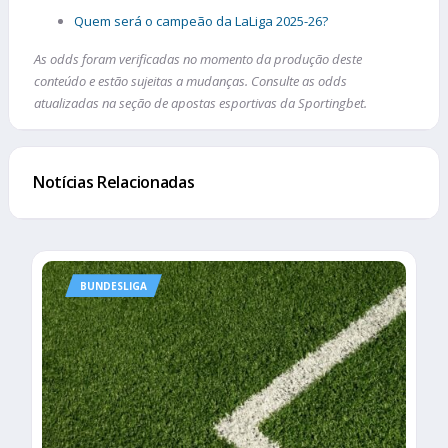
Quem será o campeão da LaLiga 2025-26?
As odds foram verificadas no momento da produção deste
conteúdo e estão sujeitas a mudanças. Consulte as odds
atualizadas na seção de apostas esportivas da Sportingbet.
Notícias Relacionadas
BUNDESLIGA