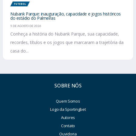
FUTEBOL
Nubank Parque: inauguração, capacidade e jogos históricos
do estádio do Palmeiras
5 DE AGOSTO DE 2026
Conheça a história do Nubank Parque, sua capacidade,
recordes, títulos e os jogos que marcaram a trajetória da
casa do...
SOBRE NÓS
Quem Somos
Logo da Sportingbet
Autores
Contato
Ouvidoria