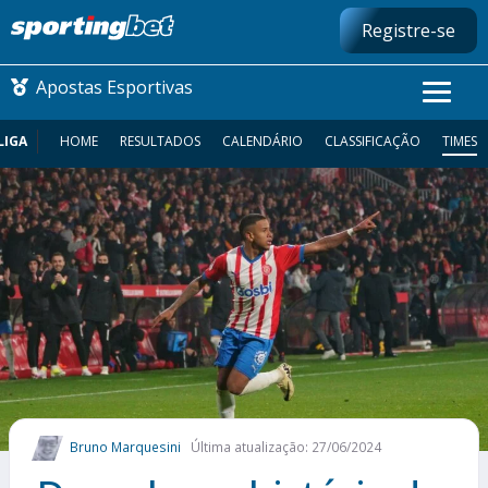
Registre-se
Apostas Esportivas
LIGA
HOME
RESULTADOS
CALENDÁRIO
CLASSIFICAÇÃO
TIMES
CONMEBOL LIBERTADORES
FUTEBOL NACIONAL
FUTEBOL INTERNACIONAL
COMO APOSTAR
MAIS ESPORTES
Bruno Marquesini
Última atualização: 27/06/2024