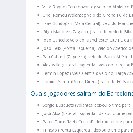
Vitor Roque (Centroavante): veio do Athletico 
Oriol Romeu (Volante): veio do Girona FC da E
İlkay Gündoğan (Meia Central): veio do Manches
Iñigo Martínez (Zagueiro): veio do Athletic Bil
João Cancelo: veio do Manchester City FC da I
João Félix (Ponta Esquerda): veio do Atlético
Pau Cubarsí (Zagueiro): veio do Barça Atlètic 
Álex Valle (Lateral Esquerda): veio do Barça Atl
Fermín López (Meia Central): veio do Barça Atl
Lamine Yamal (Ponta Direita): veio do FC Barc
Quais jogadores saíram do Barcelona
Sergio Busquets (Volante): deixou o time para 
Jordi Alba (Lateral Esquerda): deixou o time pa
Pablo Torre (Meia Central): deixou o time par
Trincão (Ponta Esquerda): deixou o time para i