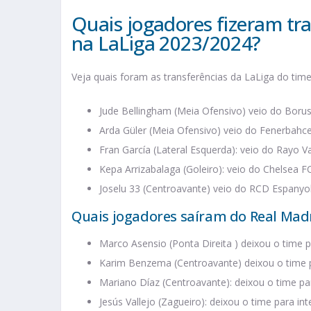
Quais jogadores fizeram tr
na LaLiga 2023/2024?
Veja quais foram as transferências da LaLiga do time
Jude Bellingham (Meia Ofensivo) veio do Boru
Arda Güler (Meia Ofensivo) veio do Fenerbahce
Fran García (Lateral Esquerda): veio do Rayo V
Kepa Arrizabalaga (Goleiro): veio do Chelsea F
Joselu 33 (Centroavante) veio do RCD Espanyo
Quais jogadores saíram do Real Madr
Marco Asensio (Ponta Direita ) deixou o time p
Karim Benzema (Centroavante) deixou o time par
Mariano Díaz (Centroavante): deixou o time par
Jesús Vallejo (Zagueiro): deixou o time para i