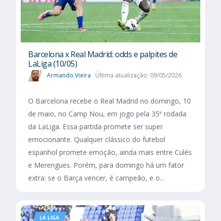
Barcelona x Real Madrid: odds e palpites de
LaLiga (10/05)
Armando Vieira
Última atualização: 09/05/2026
O Barcelona recebe o Real Madrid no domingo, 10
de maio, no Camp Nou, em jogo pela 35ª rodada
da LaLiga. Essa partida promete ser super
emocionante. Qualquer clássico do futebol
espanhol promete emoção, ainda mais entre Culés
e Merengues. Porém, para domingo há um fator
extra: se o Barça vencer, é campeão, e o...
LA LIGA