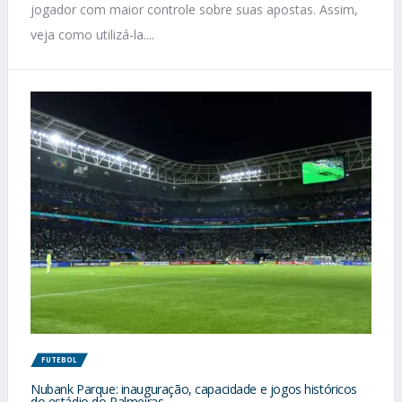
jogador com maior controle sobre suas apostas. Assim,
veja como utilizá-la....
FUTEBOL
Nubank Parque: inauguração, capacidade e jogos históricos
do estádio do Palmeiras