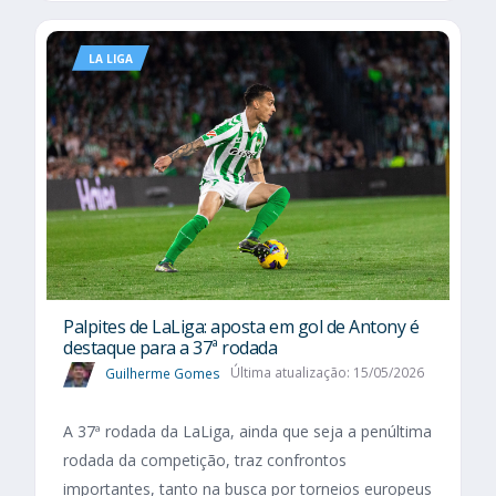
LA LIGA
Palpites de LaLiga: aposta em gol de Antony é
destaque para a 37ª rodada
Guilherme Gomes
Última atualização: 15/05/2026
A 37ª rodada da LaLiga, ainda que seja a penúltima
rodada da competição, traz confrontos
importantes, tanto na busca por torneios europeus