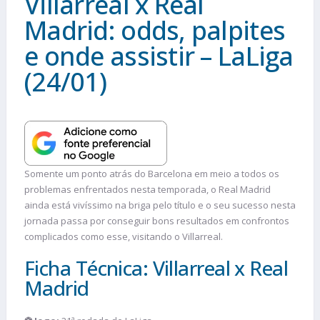
Villarreal x Real
Madrid: odds, palpites
e onde assistir – LaLiga
(24/01)
Somente um ponto atrás do Barcelona em meio a todos os
problemas enfrentados nesta temporada, o Real Madrid
ainda está vivíssimo na briga pelo título e o seu sucesso nesta
jornada passa por conseguir bons resultados em confrontos
complicados como esse, visitando o Villarreal.
Ficha Técnica: Villarreal x Real
Madrid