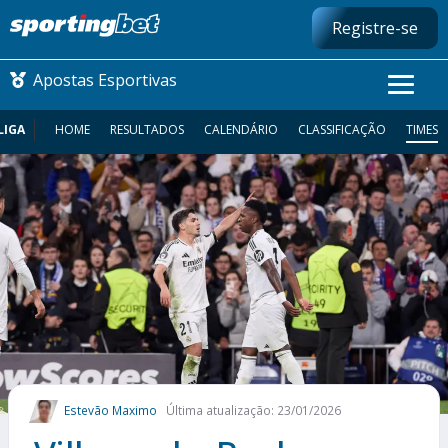
Registre-se
Apostas Esportivas
LIGA
HOME
RESULTADOS
CALENDÁRIO
CLASSIFICAÇÃO
TIMES
CONMEBOL LIBERTADORES
FUTEBOL NACIONAL
FUTEBOL INTERNACIONAL
COMO APOSTAR
MAIS ESPORTES
Estevão Maximo
Última atualização: 23/01/2026