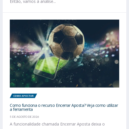
Então, vamos à análise...
COMO APOSTAR
Como funciona o recurso Encerrar Aposta? Veja como utilizar
a ferramenta
5 DE AGOSTO DE 2026
A funcionalidade chamada Encerrar Aposta deixa o