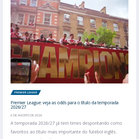
PREMIER LEAGUE
Premier League: veja as odds para o título da temporada
2026/27
6 DE AGOSTO DE 2026
A temporada 2026/27 já tem times despontando como
favoritos ao título mais importante do futebol inglês.