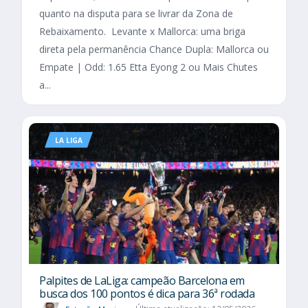
quanto na disputa para se livrar da Zona de
Rebaixamento. Levante x Mallorca: uma briga
direta pela permanência Chance Dupla: Mallorca ou
Empate | Odd: 1.65 Etta Eyong 2 ou Mais Chutes
a...
LA LIGA
Palpites de LaLiga: campeão Barcelona em
busca dos 100 pontos é dica para 36ª rodada