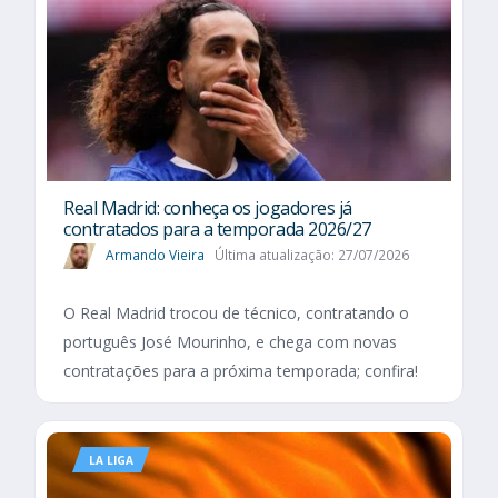
Real Madrid: conheça os jogadores já
contratados para a temporada 2026/27
Armando Vieira
Última atualização: 27/07/2026
O Real Madrid trocou de técnico, contratando o
português José Mourinho, e chega com novas
contratações para a próxima temporada; confira!
LA LIGA