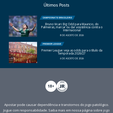
Últimos Posts
CAMPEONATO BRASILEIRO
Bruno Vicari: Big Odd para Mauricio, do
Palmeiras, marcar ou dar assistência contra o
Internacional
8 DE AGOSTO DE 2026
PREMIER LEAGUE
Premier League: veja as odds para o título da
temporada 2026/27
6 DE AGOSTO DE 2026
Apostar pode causar dependência e transtornos do jogo patológico.
Jogue com responsabilidade. Saiba mais em nossa página sobre
jogo