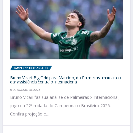
CAMPEONATO BRASILEIRO
Bruno Vicari: Big Odd para Mauricio, do Palmeiras, marcar ou
dar assistência contra o Internacional
8 DE AGOSTO DE 2026
Bruno Vicari faz sua análise de Palmeiras x Internacional,
jogo da 22ª rodada do Campeonato Brasileiro 2026.
Confira projeção e...