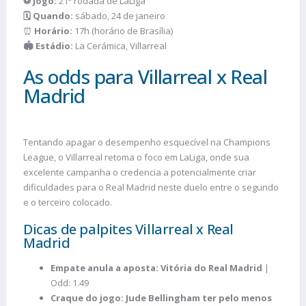
⚽ Jogo:
21ª rodada de LaLiga
🗓️ Quando:
sábado, 24 de janeiro
⏰
Horário:
17h (horário de Brasília)
🏟️ Estádio:
La Cerámica, Villarreal
As odds para Villarreal x Real
Madrid
Tentando apagar o desempenho esquecível na Champions
League, o Villarreal retoma o foco em LaLiga, onde sua
excelente campanha o credencia a potencialmente criar
dificuldades para o Real Madrid neste duelo entre o segundo
e o terceiro colocado.
Dicas de palpites Villarreal x Real
Madrid
Empate anula a aposta: Vitória do Real Madrid
|
Odd: 1.49
Craque do jogo: Jude Bellingham ter pelo menos